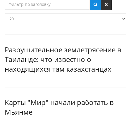
Фильтр
по
заголовку
Кол-
во
строк:
Разрушительное землетрясение в
Таиланде: что известно о
находящихся там казахстанцах
Карты "Мир" начали работать в
Мьянме