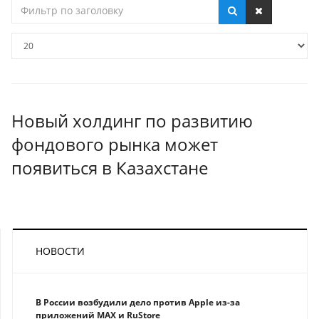
Фильтр
по
заголовку
Кол-
во
строк:
Новый холдинг по развитию
фондового рынка может
появиться в Казахстане
НОВОСТИ
В России возбудили дело против Apple из-за
приложений MAX и RuStore