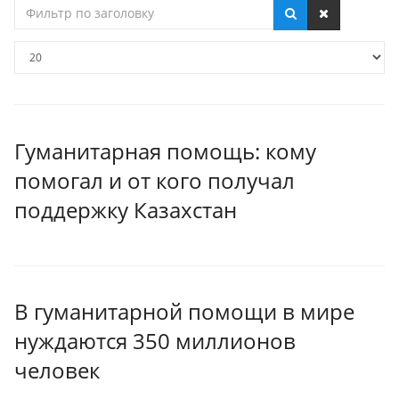
Фильтр
по
заголовку
Кол-
во
строк:
Гуманитарная помощь: кому
помогал и от кого получал
поддержку Казахстан
В гуманитарной помощи в мире
нуждаются 350 миллионов
человек