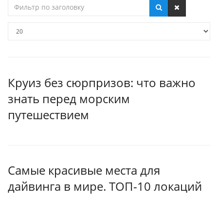
Фильтр
по
заголовку
Кол-
во
строк:
Круиз без сюрпризов: что важно
знать перед морским
путешествием
Самые красивые места для
дайвинга в мире. ТОП-10 локаций