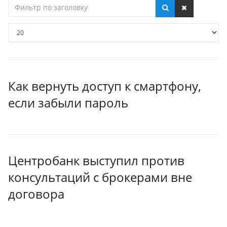
Фильтр
по
заголовку
Кол-
во
строк:
Как вернуть доступ к смартфону,
если забыли пароль
Центробанк выступил против
консультаций с брокерами вне
договора