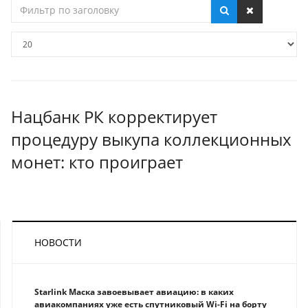
Фильтр
по
заголовку
Кол-
во
строк:
Нацбанк РК корректирует
процедуру выкупа коллекционных
монет: кто проиграет
НОВОСТИ
Starlink Маска завоевывает авиацию: в каких
авиакомпаниях уже есть спутниковый Wi-Fi на борту