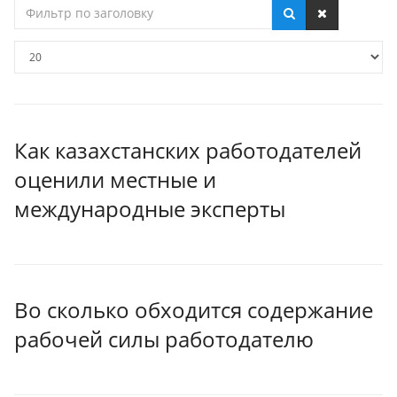
Фильтр
по
заголовку
Кол-
во
строк:
Как казахстанских работодателей
оценили местные и
международные эксперты
Во сколько обходится содержание
рабочей силы работодателю