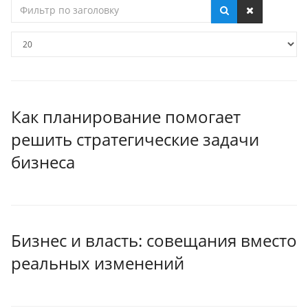
Фильтр
по
заголовку
Кол-
во
строк:
Как планирование помогает
решить стратегические задачи
бизнеса
Бизнес и власть: совещания вместо
реальных изменений