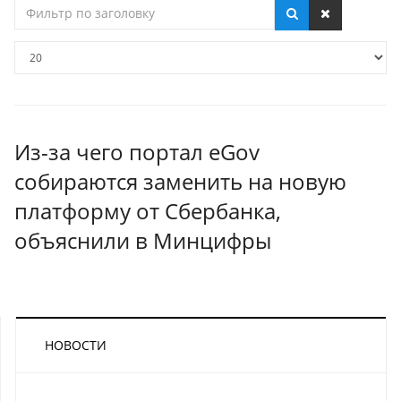
Фильтр
по
заголовку
Кол-
во
строк:
Из-за чего портал eGov
собираются заменить на новую
платформу от Сбербанка,
объяснили в Минцифры
НОВОСТИ