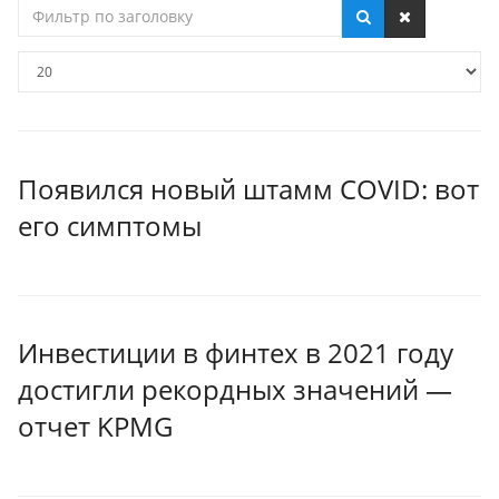
Фильтр
по
заголовку
Кол-
во
строк:
Появился новый штамм COVID: вот
его симптомы
Инвестиции в финтех в 2021 году
достигли рекордных значений —
отчет KPMG