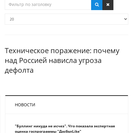
Фильтр
по
заголовку
Кол-
во
строк:
Техническое поражение: почему
над Россией нависла угроза
дефолта
НОВОСТИ
"Буллинг никуда не исчез". Что показала экспертная
оценка госпрограммы "ДосболLike"