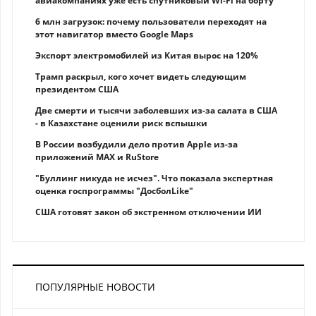
авиакомпаниях уже есть спутниковый Wi-Fi на борту
6 млн загрузок: почему пользователи переходят на
этот навигатор вместо Google Maps
Экспорт электромобилей из Китая вырос на 120%
Трамп раскрыл, кого хочет видеть следующим
президентом США
Две смерти и тысячи заболевших из-за салата в США
- в Казахстане оценили риск вспышки
В России возбудили дело против Apple из-за
приложений MAX и RuStore
"Буллинг никуда не исчез". Что показала экспертная
оценка госпрограммы "ДосболLike"
США готовят закон об экстренном отключении ИИ
ПОПУЛЯРНЫЕ НОВОСТИ