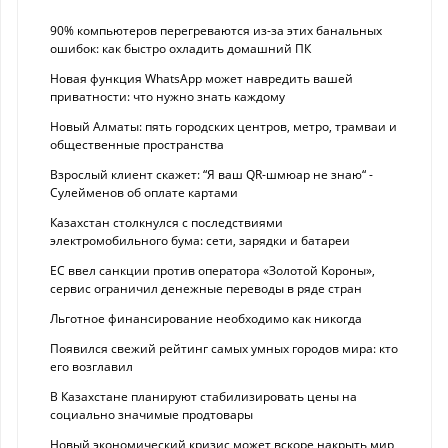
90% компьютеров перегреваются из-за этих банальных
ошибок: как быстро охладить домашний ПК
Новая функция WhatsApp может навредить вашей
приватности: что нужно знать каждому
Новый Алматы: пять городских центров, метро, трамваи и
общественные пространства
Взрослый клиент скажет: “Я ваш QR-шмюар не знаю“ -
Сулейменов об оплате картами
Казахстан столкнулся с последствиями
электромобильного бума: сети, зарядки и батареи
ЕС ввел санкции против оператора «Золотой Короны»,
сервис ограничил денежные переводы в ряде стран
Льготное финансирование необходимо как никогда
Появился свежий рейтинг самых умных городов мира: кто
его возглавил
В Казахстане планируют стабилизировать цены на
социально значимые продтовары
Новый экономический кризис может вскоре накрыть мир