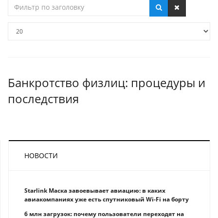
Фильтр
по
заголовку
Кол-
во
строк:
Банкротство физлиц: процедуры и
последствия
НОВОСТИ
Starlink Маска завоевывает авиацию: в каких
авиакомпаниях уже есть спутниковый Wi-Fi на борту
6 млн загрузок: почему пользователи переходят на