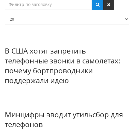
Фильтр
по
заголовку
Кол-
во
строк:
В США хотят запретить
телефонные звонки в самолетах:
почему бортпроводники
поддержали идею
Минцифры вводит утильсбор для
телефонов