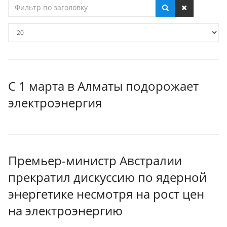
Фильтр
по
заголовку
Кол-
во
строк:
С 1 марта в Алматы подорожает
электроэнергия
Премьер-министр Австралии
прекратил дискуссию по ядерной
энергетике несмотря на рост цен
на электроэнергию