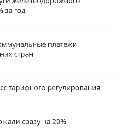
луги железнодорожного
 за год
 коммунальные платежи
них стран
есс тарифного регулирования
ожали сразу на 20%