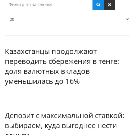
Фильтр
по
заголовку
Кол-
во
строк:
Казахстанцы продолжают
переводить сбережения в тенге:
доля валютных вкладов
уменьшилась до 16%
Депозит с максимальной ставкой:
выбираем, куда выгоднее нести