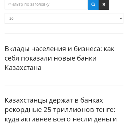
Фильтр
по
заголовку
Кол-
во
строк:
Вклады населения и бизнеса: как
себя показали новые банки
Казахстана
Казахстанцы держат в банках
рекордные 25 триллионов тенге:
куда активнее всего несли деньги