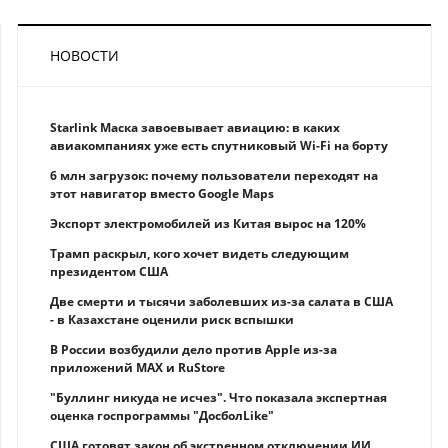
НОВОСТИ
Starlink Маска завоевывает авиацию: в каких
авиакомпаниях уже есть спутниковый Wi-Fi на борту
6 млн загрузок: почему пользователи переходят на
этот навигатор вместо Google Maps
Экспорт электромобилей из Китая вырос на 120%
Трамп раскрыл, кого хочет видеть следующим
президентом США
Две смерти и тысячи заболевших из-за салата в США
- в Казахстане оценили риск вспышки
В России возбудили дело против Apple из-за
приложений MAX и RuStore
"Буллинг никуда не исчез". Что показала экспертная
оценка госпрограммы "ДосболLike"
США готовят закон об экстренном отключении ИИ