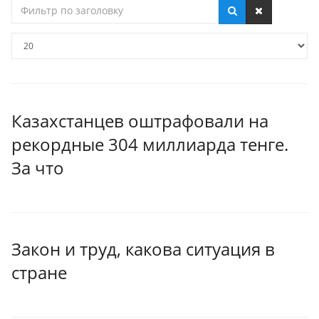
Фильтр
по
заголовку
Кол-
во
строк:
Казахстанцев оштрафовали на
рекордные 304 миллиарда тенге.
За что
Закон и труд, какова ситуация в
стране