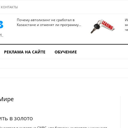
КОНТАКТЫ
Почему автолизинг не сработал в
И
Казахстане и отменят ли программу...
м
ч
РЕКЛАМА НА САЙТЕ
ОБУЧЕНИЕ
 Мире
ть в золото
йк заявил в интервью CNBC, что биткоин-инвесторы начинают