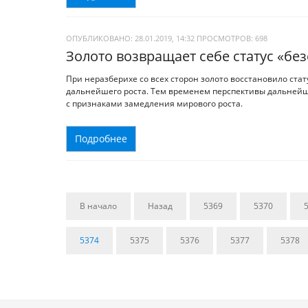
ОПУБЛИКОВАНО: 28.01.2019, 14:32
ПРОСМОТРОВ:
698
Золото возвращает себе статус «бе
При неразберихе со всех сторон золото восстановило ста
дальнейшего роста. Тем временем перспективы дальнейше
с признаками замедления мирового роста.
Подробнее
В начало
Назад
5369
5370
5374
5375
5376
5377
5378