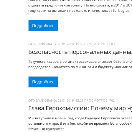
отдавать предпочтение золоту. По его словам, в 2017 и 20
году картина выглядит несколько иначе, пишет forklog.com
Подробнее
ОПУБЛИКОВАНО: 28.01.2019, 15:58
ПРОСМОТРОВ:
683
Безопасность персональных данных
Текучесть кадров в органах госдоходов снижает безопас
председатель комитета по финансам и бюджету мажилиса 
Подробнее
ОПУБЛИКОВАНО: 28.01.2019, 15:21
ПРОСМОТРОВ:
762
Глава Еврокомиссии: Почему мир н
Мы вступили в новый год, когда будущее Евросоюза оказал
остального мира. В эти беспокойные времена ЕС способен
отчаянно нуждается.