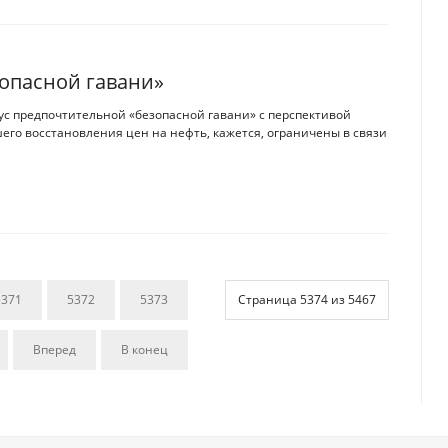
зопасной гавани»
тус предпочтительной «безопасной гавани» с перспективой
го восстановления цен на нефть, кажется, ограничены в связи
5371
5372
5373
Страница 5374 из 5467
Вперед
В конец