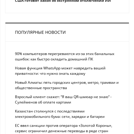
США готовят закон об экстренном отключении ИИ
ПОПУЛЯРНЫЕ НОВОСТИ
90% компьютеров перегреваются из-за этих банальных
ошибок: как быстро охладить домашний ПК
Новая функция WhatsApp может навредить вашей
приватности: что нужно знать каждому
Новый Алматы: пять городских центров, метро, трамваи и
общественные пространства
Взрослый клиент скажет: “Я ваш QR-шмюар не знаю“ -
Сулейменов об оплате картами
Казахстан столкнулся с последствиями
электромобильного бума: сети, зарядки и батареи
ЕС ввел санкции против оператора «Золотой Короны»,
сервис ограничил денежные переводы в ряде стран