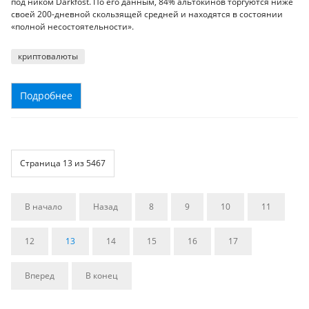
под ником Darkfost. По его данным, 84% альтокинов торгуются ниже
своей 200-дневной скользящей средней и находятся в состоянии
«полной несостоятельности».
криптовалюты
Подробнее
Страница 13 из 5467
В начало
Назад
8
9
10
11
12
13
14
15
16
17
Вперед
В конец