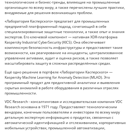
технологические и бизнес-тренды, влияющие на промышленные
организации по всему миру, а также перечислены лучшие практики,
внедряемые для решения возникающих проблем.
«Лаборатория Касперского» предлагает для промышленных
предприятий платформенный подход, сочетающий в себе
специализированные защитные технологии, а также опыт и знания
экспертов. Его ключевой компонент — нативная XDR-платформа
Kaspersky Industrial CyberSecurity (KICS). Она обеспечивает
комплексную безопасность инфраструктуры и предоставляет такие
возможности, как реагирование на инциденты, централизованное
управление активами, аудит и оценка рисков, а также позволяет
масштабировать защиту в сложных распределённых средах.
Ещё одно решение в портфеле «Лаборатории Касперского» —
Kaspersky Machine Learning for Anomaly Detection (MLAD). Это
программный продукт для предиктивной аналитики и выявления
скрытых аномалий в работе оборудования в различных отраслях
промышленности.
VDC Research - консалтинговая и исследовательская компания VDC
Research основана в 1971 году. Предоставляет технологическим
вендорам, конечным пользователям и инвесторам по всему миру
детальную экспертную информацию о продуктах, связанных с
автоматической идентификацией и отслеживанием, корпоративных
мобильных устройствах, промышленной автоматизации,