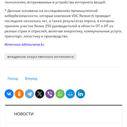
технологиях, встраиваемых в устройства интернета вещей.
* Данные основаны на исследованиях промышленной
кибербезопасности, которые компания VDC Research проводит
последние несколько лет, а также результатах опроса, в котором
приняли участие более 250 руководителей в области ОТ и ИТ из
разных стран и отраслей, включая энергетику, коммунальные услуги,
транспорт, логистику и производство.
Источник allinsurance.kz
внедрение искусственного интеллекта
Предыдущий: Депутаты нанесли сокрушительный удар по кошелькам 
Следующий: Казахстанцы удвоили ставки в букмекерских к
Назад
Вперед
НОВОСТИ