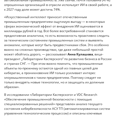
автомобильная промышленность. Уже сейчас почти половина (47%)
опрошенных организаций в отрасли использует ИИ в своей работе, а
к 2027 году доля может достичь 74%.
«Искусственный интеллект приносит отечественным
промышленным предприятиям ощутимую выгоду — в некоторых
сферах экономический эффект от внедрения ИИ оценивается в
миллиарды рублей в год. Всё более востребованной становится
предиктивная аналитика, то есть возможность проактивно следить
за техническим состоянием промышленных систем и выявлять
аномалии, которые могут быть предвестниками сбоя. Это особенно
важно на сложных производствах, где даже небольшой простой
может обойтись дорого, — рассказывает
Анна Кулашова
, вице-
президент „Лаборатории Касперского“ по развитию бизнеса в России
и странах СНГ. — При этом важно помнить, что промышленные
объекты по-прежнему остаются одной из главных целей для
кибератак, а проникновение ИИ только усиливает интерес
злоумышленников к таким предприятиям. Поэтому следует не
только внедрять новые технологии, но и защищать их должным
образом».
В исследовании «Лаборатории Касперского» и VDC Research
«Обеспечение промышленной безопасности с помощью
специализированных решений» представлен анализ текущего
состояния кибербезопасности АСУ ТП (автоматизированных систем
управления технологическим процессом) и описаны ключевые