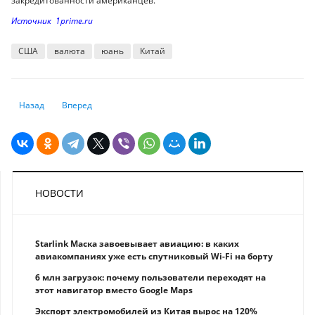
закредитованности американцев.
Источник 1prime.ru
США
валюта
юань
Китай
Предыдущий: Спасение от бури. Как защитить вложения от неумолим
Следующий: Эксперт рассказал, кто лучше вас знает, скольк
Назад
Вперед
НОВОСТИ
Starlink Маска завоевывает авиацию: в каких
авиакомпаниях уже есть спутниковый Wi-Fi на борту
6 млн загрузок: почему пользователи переходят на
этот навигатор вместо Google Maps
Экспорт электромобилей из Китая вырос на 120%