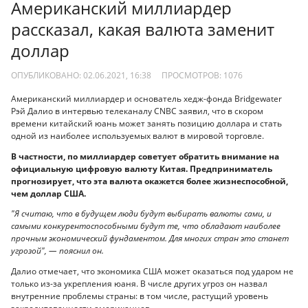
Американский миллиардер
рассказал, какая валюта заменит
доллар
ОПУБЛИКОВАНО: 02.06.2021, 16:38
ПРОСМОТРОВ:
1076
Американский миллиардер и основатель хедж-фонда Bridgewater
Рэй Далио в интервью телеканалу CNBC заявил, что в скором
времени китайский юань может занять позицию доллара и стать
одной из наиболее используемых валют в мировой торговле.
В частности, по миллиардер советует обратить внимание на
официальную цифровую валюту Китая. Предприниматель
прогнозирует, что эта валюта окажется более жизнеспособной,
чем доллар США.
"Я считаю, что в будущем люди будут выбирать валюты сами, и
самыми конкурентоспособными будут те, что обладают наиболее
прочным экономический фундаментом. Для многих стран это станет
угрозой", — пояснил он.
Далио отмечает, что экономика США может оказаться под ударом не
только из-за укрепления юаня. В числе других угроз он назвал
внутренние проблемы страны: в том числе, растущий уровень