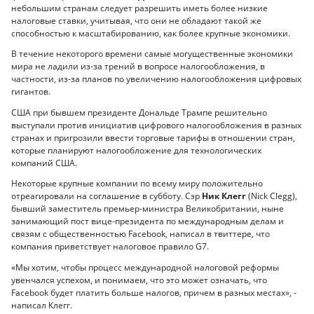
небольшим странам следует разрешить иметь более низкие
налоговые ставки, учитывая, что они не обладают такой же
способностью к масштабированию, как более крупные экономики.
В течение некоторого времени самые могущественные экономики
мира не ладили из-за трений в вопросе налогообложения, в
частности, из-за планов по увеличению налогообложения цифровых
гигантов.
США при бывшем президенте Дональде Трампе решительно
выступали против инициатив цифрового налогообложения в разных
странах и пригрозили ввести торговые тарифы в отношении стран,
которые планируют налогообложение для технологических
компаний США.
Некоторые крупные компании по всему миру положительно
отреагировали на соглашение в субботу. Сэр
Ник Клегг
(Nick Clegg),
бывший заместитель премьер-министра Великобритании, ныне
занимающий пост вице-президента по международным делам и
связям с общественностью Facebook, написал в твиттере, что
компания приветствует налоговое правило G7.
«Мы хотим, чтобы процесс международной налоговой реформы
увенчался успехом, и понимаем, что это может означать, что
Facebook будет платить больше налогов, причем в разных местах», -
написал Клегг.