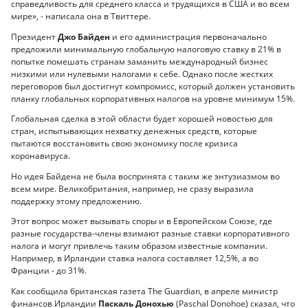
справедливость для среднего класса и трудящихся в США и во всем
мире», - написала она в Твиттере.
Президент
Джо Байден
и его администрация первоначально
предложили минимальную глобальную налоговую ставку в 21% в
попытке помешать странам заманить международный бизнес
низкими или нулевыми налогами к себе. Однако после жестких
переговоров был достигнут компромисс, который должен установить
планку глобальных корпоративных налогов на уровне минимум 15%.
Глобальная сделка в этой области будет хорошей новостью для
стран, испытывающих нехватку денежных средств, которые
пытаются восстановить свою экономику после кризиса
коронавируса.
Но идея Байдена не была воспринята с таким же энтузиазмом во
всем мире. Великобритания, например, не сразу выразила
поддержку этому предложению.
Этот вопрос может вызывать споры и в Европейском Союзе, где
разные государства-члены взимают разные ставки корпоративного
налога и могут привлечь таким образом известные компании.
Например, в Ирландии ставка налога составляет 12,5%, а во
Франции - до 31%.
Как сообщила британская газета The Guardian, в апреле министр
финансов Ирландии
Паскаль Донохью
(Paschal Donohoe) сказал, что