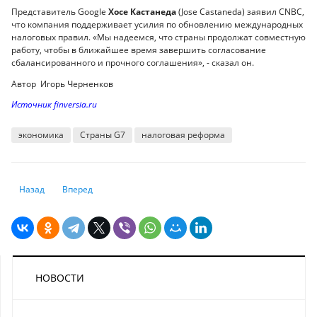
Представитель Google
Хосе Кастанеда
(Jose Castaneda) заявил CNBC,
что компания поддерживает усилия по обновлению международных
налоговых правил. «Мы надеемся, что страны продолжат совместную
работу, чтобы в ближайшее время завершить согласование
сбалансированного и прочного соглашения», - сказал он.
Автор Игорь Черненков
Источник finversia.ru
экономика
Страны G7
налоговая реформа
Предыдущий: Экономический прогноз Канады на 2021 год: что будет 
Следующий: Опубликован список компаний, куда казахстан
Назад
Вперед
НОВОСТИ