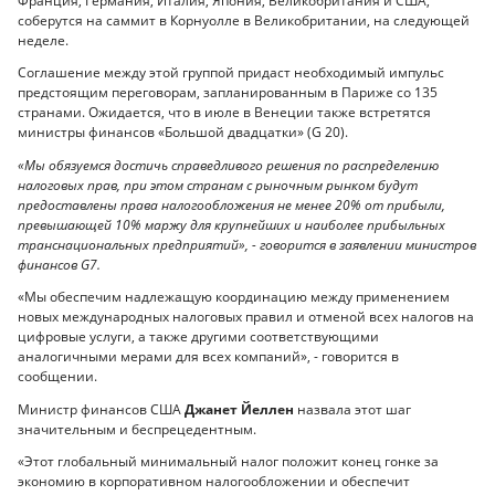
Франция, Германия, Италия, Япония, Великобритания и США,
соберутся на саммит в Корнуолле в Великобритании, на следующей
неделе.
Соглашение между этой группой придаст необходимый импульс
предстоящим переговорам, запланированным в Париже со 135
странами. Ожидается, что в июле в Венеции также встретятся
министры финансов «Большой двадцатки» (G 20).
«Мы обязуемся достичь справедливого решения по распределению
налоговых прав, при этом странам с рыночным рынком будут
предоставлены права налогообложения не менее 20% от прибыли,
превышающей 10% маржу для крупнейших и наиболее прибыльных
транснациональных предприятий», - говорится в заявлении министров
финансов G7.
«Мы обеспечим надлежащую координацию между применением
новых международных налоговых правил и отменой всех налогов на
цифровые услуги, а также другими соответствующими
аналогичными мерами для всех компаний», - говорится в
сообщении.
Министр финансов США
Джанет Йеллен
назвала этот шаг
значительным и беспрецедентным.
«Этот глобальный минимальный налог положит конец гонке за
экономию в корпоративном налогообложении и обеспечит