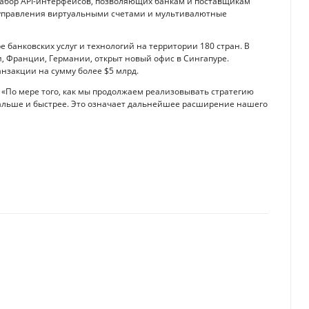
набор API-интерфейсов, позволяющих банкам и поставщикам
 управления виртуальными счетами и мультивалютные
 банковских услуг и технологий на территории 180 стран. В
и, Франции, Германии, открыт новый офис в Сингапуре.
закции на сумму более $5 млрд.
: «По мере того, как мы продолжаем реализовывать стратегию
дальше и быстрее. Это означает дальнейшее расширение нашего
ную жизнь
нией в Америке