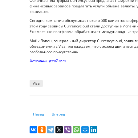
Облачная платформа Currencycloud предлагает широкий 
финансовых сервисов предлагать услуги обмена валюты,
кошельки.
Сегодня компания обслуживает около 500 клиентов в сфере
этом году сервисы Currencycloud стали доступны в Испани
Ежемесячно платформа обрабатывает международные тран
Майк Лавен, генеральный директор Currencycloud, заявил
объединения с Visa, мы ожидаем, что сможем двигаться 
глобального присутствия».
Источник psm7.com
Visa
Предыдущий: 2022: метавселенная «вплетется» в реаль
Следующий: Facebook признана худшей компа
Назад
Вперед