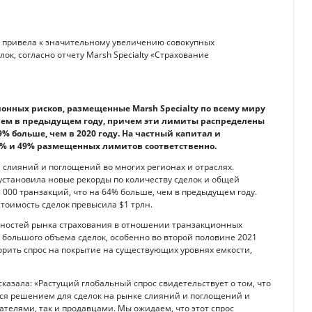
у привела к значительному увеличению совокупных
к, согласно отчету Marsh Specialty «Страхование
ионных рисков, размещенные Marsh Specialty по всему миру
е, чем в предыдущем году, причем эти лимиты распределены
9% больше, чем в 2020 году. На частный капитал и
1% и 49% размещенных лимитов соответственно.
 слияний и поглощений во многих регионах и отраслях.
установила новые рекорды по количеству сделок и общей
3 000 транзакций, что на 64% больше, чем в предыдущем году.
стоимость сделок превысила $1 трлн.
ожностей рынка страхования в отношении транзакционных
а большого объема сделок, особенно во второй половине 2021
ворить спрос на покрытие на существующих уровнях емкости,
 сказала: «Растущий глобальный спрос свидетельствует о том, что
ся решением для сделок на рынке слияний и поглощений и
ателями, так и продавцами. Мы ожидаем, что этот спрос