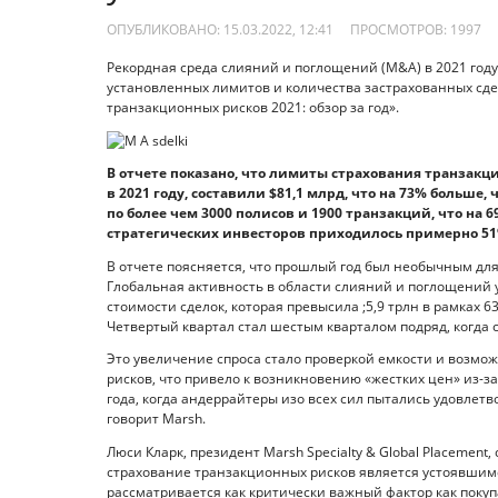
ОПУБЛИКОВАНО: 15.03.2022, 12:41
ПРОСМОТРОВ:
1997
Рекордная среда слияний и поглощений (M&A) в 2021 год
установленных лимитов и количества застрахованных сдело
транзакционных рисков 2021: обзор за год».
В отчете показано, что лимиты страхования транзакц
в 2021 году, составили $81,1 млрд, что на 73% больш
по более чем 3000 полисов и 1900 транзакций, что на 6
стратегических инвесторов приходилось примерно 5
В отчете поясняется, что прошлый год был необычным для
Глобальная активность в области слияний и поглощений 
стоимости сделок, которая превысила ;5,9 трлн в рамках 6
Четвертый квартал стал шестым кварталом подряд, когда 
Это увеличение спроса стало проверкой емкости и возм
рисков, что привело к возникновению «жестких цен» из-з
года, когда андеррайтеры изо всех сил пытались удовлет
говорит Marsh.
Люси Кларк, президент Marsh Specialty & Global Placement,
страхование транзакционных рисков является устоявшим
рассматривается как критически важный фактор как покуп