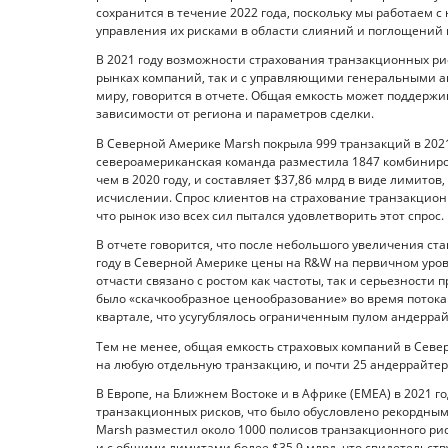
сохранится в течение 2022 года, поскольку мы работае
управления их рисками в области слияний и поглощений 
В 2021 году возможности страхования транзакционных ри
рынках компаний, так и с управляющими генеральными а
миру, говорится в отчете. Общая емкость может поддерж
зависимости от региона и параметров сделки.
В Северной Америке Marsh покрыла 999 транзакций в 2021 
североамериканская команда разместила 1847 комбиниро
чем в 2020 году, и составляет $37,86 млрд в виде лимито
исчислении. Спрос клиентов на страхование транзакционн
что рынок изо всех сил пытался удовлетворить этот спрос.
В отчете говорится, что после небольшого увеличения ста
году в Северной Америке цены на R&W на первичном уров
отчасти связано с ростом как частоты, так и серьезности
было «скачкообразное ценообразование» во время потока 
квартале, что усугублялось ограниченным пулом андеррай
Тем не менее, общая емкость страховых компаний в Сев
на любую отдельную транзакцию, и почти 25 андеррайтер
В Европе, на Ближнем Востоке и в Африке (EMEA) в 2021 
транзакционных рисков, что было обусловлено рекордны
Marsh разместил около 1000 полисов транзакционного рис
и с общими лимитами более $35,9 млрд, что свидетельству