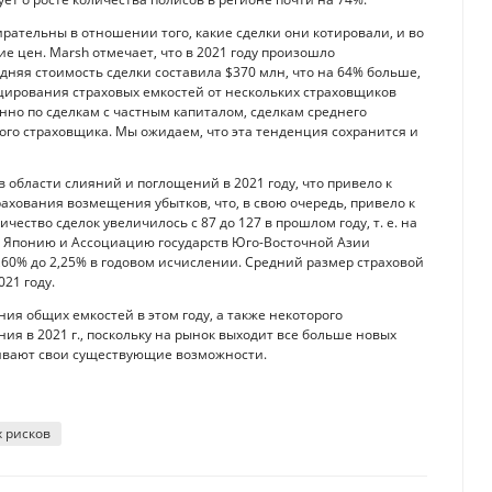
ирательны в отношении того, какие сделки они котировали, и во
 цен. Marsh отмечает, что в 2021 году произошло
няя стоимость сделки составила $370 млн, что на 64% больше,
ицирования страховых емкостей от нескольких страховщиков
нно по сделкам с частным капиталом, сделкам среднего
ого страховщика. Мы ожидаем, что эта тенденция сохранится и
 области слияний и поглощений в 2021 году, что привело к
ахования возмещения убытков, что, в свою очередь, привело к
ество сделок увеличилось с 87 до 127 в прошлом году, т. е. на
, Японию и Ассоциацию государств Юго-Восточной Азии
1,60% до 2,25% в годовом исчислении. Средний размер страховой
021 году.
ния общих емкостей в этом году, а также некоторого
я в 2021 г., поскольку на рынок выходит все больше новых
ивают свои существующие возможности.
 рисков