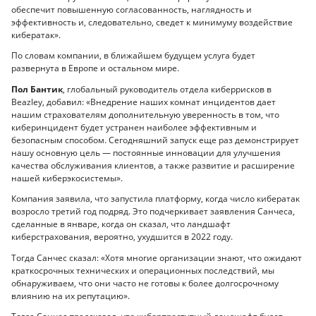
обеспечит повышенную согласованность, наглядность и
эффективность и, следовательно, сведет к минимуму воздействие
кибератак».
По словам компании, в ближайшем будущем услуга будет
развернута в Европе и остальном мире.
Пол Бантик
, глобальный руководитель отдела киберрисков в
Beazley, добавил: «Внедрение наших комнат инцидентов дает
нашим страхователям дополнительную уверенность в том, что
киберинцидент будет устранен наиболее эффективным и
безопасным способом. Сегодняшний запуск еще раз демонстрирует
нашу основную цель — постоянные инновации для улучшения
качества обслуживания клиентов, а также развитие и расширение
нашей киберэкосистемы».
Компания заявила, что запустила платформу, когда число кибератак
возросло третий год подряд. Это подчеркивает заявления Санчеса,
сделанные в январе, когда он сказал, что ландшафт
киберстрахования, вероятно, ухудшится в 2022 году.
Тогда Санчес сказал: «Хотя многие организации знают, что ожидают
краткосрочных технических и операционных последствий, мы
обнаруживаем, что они часто не готовы к более долгосрочному
влиянию на их репутацию».