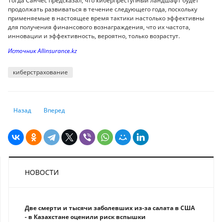
Тогда Санчес предсказал, что киберпреступный ландшафт будет
продолжать развиваться в течение следующего года, поскольку
применяемые в настоящее время тактики настолько эффективны
для получения финансового вознаграждения, что их частота,
инновации и эффективность, вероятно, только возрастут.
Источник Allinsurance.kz
киберстрахование
Предыдущий: ЕС готов запретить страхование танкеров, перевозящих
Следующий: На Kaspi.kz теперь можно изменить реквизиты
Назад
Вперед
НОВОСТИ
Две смерти и тысячи заболевших из-за салата в США
- в Казахстане оценили риск вспышки