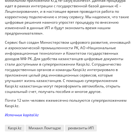
мобильном приложении КГД «e-Salyq Business». Данная процедура
идет в рамках интеграции с государственной базой данных «Е –
Лицензирование», и в настоящее время проводится работа по
корректному подключению к этому сервису. Мы надеемся, что такие
цифровые решения намного упростят процедуру по внесению
изменений в данные ИП и будут экономить время нашим
предпринимателям».
Сервис был создан Министерством цифрового развития, инноваций
и аэрокосмической промышленности РК, АО «Национальные
информационные технологии» и Комитетом государственных
доходов МФ РК. Для удобства казахстанцев цифровые документы
стали доступными в суперприложении Kaspi.kz. Сотрудничество
государственных органов и команды Kaspi.kz интегрировало в
приложение целый ряд инновационных сервисов, которые
улучшают жизнь казахстанцев. С помощью суперприложения
Kaspi.kz казахстанцы могут переоформить автомобиль, открыть
социальный счет, получать пособия и многое другое.
Почти 12 млн человек ежемесячно пользуются суперприложением
Kaspi.kz.
Источник kapital.kz
Kaspi.kz
Михаил Ломтадзе
реквизиты ИП