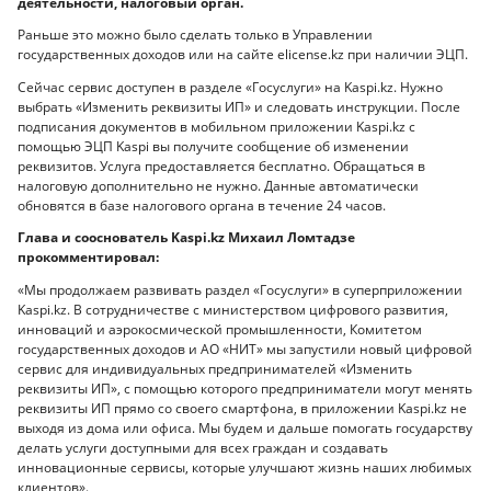
деятельности, налоговый орган.
Раньше это можно было сделать только в Управлении
государственных доходов или на сайте elicense.kz при наличии ЭЦП.
Сейчас сервис доступен в разделе «Госуслуги» на Kaspi.kz. Нужно
выбрать «Изменить реквизиты ИП» и следовать инструкции. После
подписания документов в мобильном приложении Kaspi.kz с
помощью ЭЦП Kaspi вы получите сообщение об изменении
реквизитов. Услуга предоставляется бесплатно. Обращаться в
налоговую дополнительно не нужно. Данные автоматически
обновятся в базе налогового органа в течение 24 часов.
Глава и сооснователь Kaspi.kz Михаил Ломтадзе
прокомментировал:
«Мы продолжаем развивать раздел «Госуслуги» в суперприложении
Kaspi.kz. В сотрудничестве с министерством цифрового развития,
инноваций и аэрокосмической промышленности, Комитетом
государственных доходов и АО «НИТ» мы запустили новый цифровой
сервис для индивидуальных предпринимателей «Изменить
реквизиты ИП», с помощью которого предприниматели могут менять
реквизиты ИП прямо со своего смартфона, в приложении Kaspi.kz не
выходя из дома или офиса. Мы будем и дальше помогать государству
делать услуги доступными для всех граждан и создавать
инновационные сервисы, которые улучшают жизнь наших любимых
клиентов».