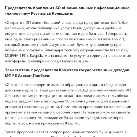
Председатель правления АО «Национальные информационные
технологии» Ростислав Коняшкин:
«Открытие ИП имеет большой спрос среди предпринимателей. Для
нас важно, чтобы популярные услуги были доступны и удобны в
получении как для физических лиц, так и для бизнеса. Теперь есть
еще один альтернативный способ по изменению реквизитов ИП,
который экономит время и уменьшает бумажную волокиту при
получении госуслуги. Благодаря тесному сотрудничеству АО «НИТ»,
МЦРИАП РК с Kaspi.kz мы выводим госуслуги и сервисы на сторонние
платформы, популярные среди казахстанцев».
Заместитель председателя Комитета государственных доходов
МФ РК Азамат Панбаев:
«Очень часто предприниматели обращаются в органы госдоходов
для смены адреса, вида деятельности (ОКЭД) или наименования ИП.
Для изменения регистрационных данных предприниматель обязан
подать уведомление не позднее 10 рабочих дней со дня изменения
его регистрационных данных. Изменения производятся налоговыми
органами в течение одного рабочего дня. Теперь это можно сделать
не только в явочном порядке либо направив уведомление через
портал eGov, но и в приложении Kaspi.kz.
Также прорабатывается вопрос реализации такого функционала в