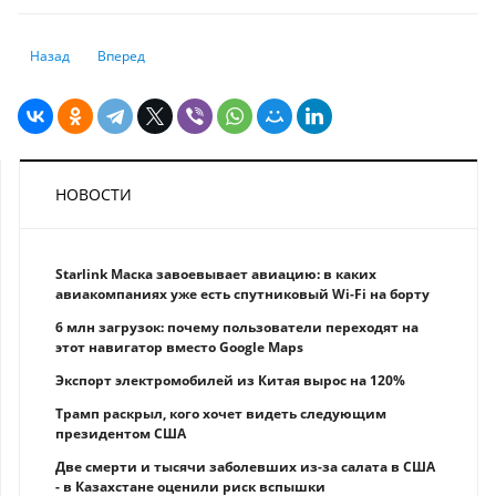
Предыдущий: Beazley запускает онлайн-платформу реагирования на
Следующий: Пять тенденций, влияющих на страховую отра
Назад
Вперед
НОВОСТИ
Starlink Маска завоевывает авиацию: в каких
авиакомпаниях уже есть спутниковый Wi-Fi на борту
6 млн загрузок: почему пользователи переходят на
этот навигатор вместо Google Maps
Экспорт электромобилей из Китая вырос на 120%
Трамп раскрыл, кого хочет видеть следующим
президентом США
Две смерти и тысячи заболевших из-за салата в США
- в Казахстане оценили риск вспышки