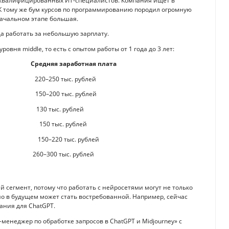
м квалифицированных ИТ-специалистов. Компания ищет в
К тому же бум курсов по программированию породил огромную
начальном этапе большая.
да работать за небольшую зарплату.
вня middle, то есть с опытом работы от 1 года до 3 лет:
Средняя заработная плата
0 тыс. рублей
00 тыс. рублей
 тыс. рублей
0 тыс. рублей
20 тыс. рублей
 тыс. рублей
сегмент, потому что работать с нейросетями могут не только
но в будущем может стать востребованной. Например, сейчас
ания для ChatGPT.
-менеджер по обработке запросов в ChatGPT и Midjourney» с