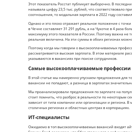
Этот показатель Росстат публикует выборочно. В последни
называла цифру 23,5 тыс. рублей, что соответствовало пр
соотношения, то модальная зарплата в 2022 году состави
Однако и это плохо отражает реальное положение с точки
в Чечне составляет 31 291 рубль, а на Чукотке в 4 раза 
максимуму этого показателя в России. Поэтому важна не 
реальная величина. На эти суммы в обоих регионах можно
Поэтому когда мы говорим о высокооплачиваемых професс
рассматривается высокая зарплата. В этом материале ра
указываются в вакансиях при поиске сотрудников.
Самые высокооплачиваемые профессии в
В этой статье мы намеренно упускаем предложения для то
вакансии не попадают, а разница в зарплатах значительн
Мы проанализировали предложения по зарплате на популя
стоит помнить, что разброс в реальности по некоторым 
зависит от типа компании или организации и региона. В 
столичных регионах и областных центрах в корпорациях.
ИТ-специалисты
Ожидаемо в топ высокооплачиваемых вакансий входят айт