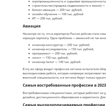
агропромышленность и сырьевая промышленность —
строительство (продажа недвижимости и земли) — 1
бизнес-авиация — 200 тыс. рублей;
онлайн-обучение — 100 тыс. рублей
ИТ — 200 тыс. рублей.
Авиация
Несмотря на то, что в аэропортах России рейсов стало н
хорошую зарплату. Одна проблема — вакансий не так много
инженер-конструктор — 200 тыс. рублей;
инженер-исследователь — 150 тыс. рублей;
программист — 200 тыс. рублей;
логист — 150 тыс. рублей;
инженер-пилот — 140 тыс. рублей.
В эту же сферу входит профессия летчика-испытателя обо
высокорисковая работа, которая напрямую затрагивает во
воинской специальности, а в летчики берут только курс
Самые востребованные профессии в 2023
Востребованными специалистами, которые работают на уд
дизайна, дистанционного образования и маркетинга. Для 
Самые высокооплачиваемые профессии 