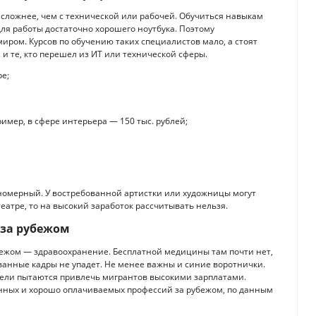
 сложнее, чем с технической или рабочей. Обучиться навыкам
для работы достаточно хорошего ноутбука. Поэтому
ром. Курсов по обучению таких специалистов мало, а стоят
 и те, кто перешел из ИТ или технической сферы.
е;
мер, в сфере интерьера — 150 тыс. рублей;
номерный. У востребованной артистки или художницы могут
еатре, то на высокий заработок рассчитывать нельзя.
за рубежом
бежом — здравоохранение. Бесплатной медицины там почти нет,
ванные кадры не упадет. Не менее важны и синие воротнички.
тели пытаются привлечь мигрантов высокими зарплатами.
ванных и хорошо оплачиваемых профессий за рубежом, по данным