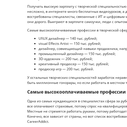
Получать высокую зарплату с творческой специальностью
несложно, в интернете много бесплатных видеоуроков, а 
востребованы специалисты, связанные с ИТ и цифровым ми
они дорого. Выиграют в зарплате самоучки, люди с опытом
Самые высокооплачиваемые профессии в творческой сфер
UI\UX дизайнер — 140 тыс. рублей;
visual Effects Artist — 150 тыс. рублей;
дизайнер, совмещающий навыки продажника, напри
промышленный дизайнер — 150 тыс. рублей;
3D-художник — 200 тыс. рублей;
креативный продюсер — 150 тыс. рублей;
продюсер игр — 200 тыс. рублей.
У остальных творческих специальностей заработок нерав
быть миллионные гонорары, но если работать в местном т
Самые высокооплачиваемые профессии 
Одна из самых нуждающихся в специалистах сфера за ру
все оплачивают страховые, потому спрос на квалифициро
Местные не стремятся работать руками, потому работода
Конечно, все зависит от страны, но вот список востребо
CareerAddict.