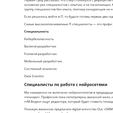
Герман Греф рассказал, что Сбер столкнулся с дефицито
основном уже специалистов с опытом, а не начинающих. 
группу специалистов без опыта, поэтому конкуренция на 
Если решились войти в IT, то будьте готовы первые два го
Самые высокооплачиваемые IT-специалисты — это профи уро
Специальность
Кибербезопасность 220–25
Backend-разработчик 150–2
Frontend-разработчик 130
Мобильный разработчик 15
Системный аналитик 150–2
Data Scientist 260–300
Специалисты по работе с нейросетями
Мы намеренно не включили нейросетологов в предыдущий 
«технари». Профессия пока непопулярна, вакансий мало, 
««М.Видео» ищут редактора, который будет ставить техзад
Похожую вакансию предлагало digital-агентство Out: «SMM