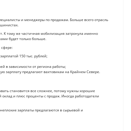
специалисты и менеджеры по продажам. Больше всего отрасль
ашинистах.
ет. К тому же частичная мобилизация затронула именно
ками будет только больше.
 сфере:
арплатой 150 тыс. рублей;
лей в зависимости от региона работы;
ную зарплату предлагают вахтовикам на Крайнем Севере.
давать становится все сложнее, потому нужны хорошие
 оклад и плюс проценты с продаж. Иногда работодатели
неплохие зарплаты предлагаются в сырьевой и