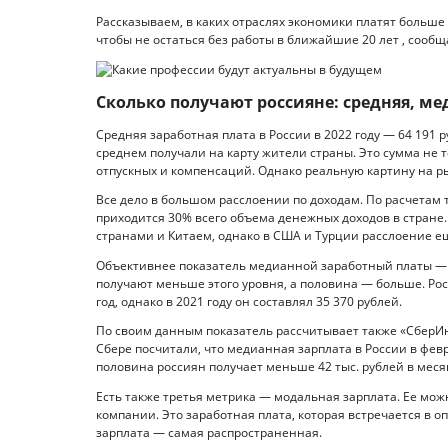
Рассказываем, в каких отраслях экономики платят больше в
чтобы не остаться без работы в ближайшие 20 лет , сообщае
Сколько получают россияне: средняя, м
Средняя заработная плата в России в 2022 году — 64 191 р
среднем получали на карту жители страны. Это сумма не т
отпускных и компенсаций. Однако реальную картину на ры
Все дело в большом расслоении по доходам. По расчетам 
приходится 30% всего объема денежных доходов в стране
странами и Китаем, однако в США и Турции расслоение е
Объективнее показатель медианной заработный платы — 
получают меньше этого уровня, а половина — больше. Рос
год, однако в 2021 году он составлял 35 370 рублей.
По своим данным показатель рассчитывает также «СберИнд
Сбере посчитали, что медианная зарплата в России в февра
половина россиян получает меньше 42 тыс. рублей в мес
Есть также третья метрика — модальная зарплата. Ее можн
компании. Это заработная плата, которая встречается в 
зарплата — самая распространенная.