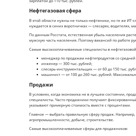
зарплатой до 110 тыс. рублей.
Нефтегазовая сфера
В этой области нужны не только нефтяники, но те же ИТ-
нуждается в синих воротничках — слесарях, водителях, м
По данным Росстата, естественная убыль населения раст
мужскую часть населения. Поэтому вакансий по работе ру
Самые высокооплачиваемые специалисты в нефтегазовой
менеджер по продажам нефтепродуктов со средней з
инженер — 300 тыс. рублей;
слесарь-инструментальщик — от 60 до 150 тыс. руб
машинист — от 100 до 260 тыс. рублей. Максималь
Продажи
В условиях, когда экономика не в лучшем состоянии, про
специалисты. Часто продажники получают фиксированный
указывают примерную стоимость вместе с процентами.
Главное — выбрать правильную сферу продаж. Например, 
агропромышленности, добыче, строительстве.
Самые высокооплачиваемые сферы для продажников: