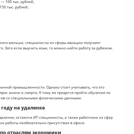
 100 тыс. рублей;
50 тыс. рублей;
амного меньше, специалисты из сферы авиации получают
. Зато если выучить язык, то можно найти работу за рубежом.
ронной промышленности. Однако стоит учитывать, что это
прос жизни и смерти. К тому же придется пройти обучение по
антов со специальными физическими данными.
 году на удаленке
аленке, остаются ИТ-специалисты, а также работники из сфер
их работы необязательно присутствие в офисе.
по отраслям экономики