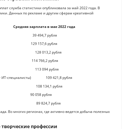
плат служба статистики опубликовала за май 2022 года. В
ики. Данных по рекламе и другим сферам креативной
Средняя зарплата в мае 2022 года
за 39 494,7 рубля
129 157,6 рубля
овая 128 013,2 рубля
114 766,2 рубля
отка 113 094 рубля
одят ИТ-специалисты) 109 421,8 рубля
ий 108 134,1 рубля
058 рубля
в 89 824,7 рубля
лада. Во многих регионах, где активно ведется добыча полезных
 творческие профессии