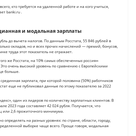
сего, кто требуется на удаленной работе и на кого учиться,
т banki.ru .
едианная и модальная зарплаты
убль до вычета налогов. По данным Росстата, 55 846 рублей в
олько окладов, но и всех прочих начислений — премий, бонусов,
нке труда этот показатель не отражает.
того же Росстата, на 10% самых обеспеченных россиян
. Это очень высокий уровень по сравнению с Европейскими
ще больше.
срединная зарплата, при которой половина (50%) работников
стат еще не публиковал данные по этому показателю за 2022
екс», один из лидеров по количеству зарплатных клиентов. В
ле 2023 года составляет 42 024 рубля. Получается, что
яц или 2,6 прожиточного минимума.
о определять на разных уровнях: по стране, области, городу,
определенной выборке чаще всего. Проще говоря, модальная