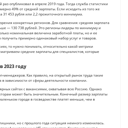
й раз опубликовал в апреле 2019 года. Тогда служба статистики
имерно 49% от средней зарплаты. Если исходить из того же
ла 31 453 рубля или 2,2 прожиточного минимума.
 зрения конкретных регионов. Для сравнения: средняя зарплата
больше — 130 738 рублей. Это регионы-лидеры по минимуму и
только номинальная величина заработной платы, но и ее
 получить примерно одинаковый набор услуг и товаров.
иях, то нужно понимать, относительно какой метрики
ссматриваем средние зарплаты для специалистов, которые
 2023 году
п-менеджеров. Как правило, на открытый рынок труда такие
а в зависимости от сферы деятельности компании.
рных сайтах с вакансиями, охватывая всю Россию. Однако
секторам может быть значительным. Конечный размер зарплаты
маленьком городе в госведомстве платят меньше, чем в
ишники, но с прошлого года ситуация немного изменилась.