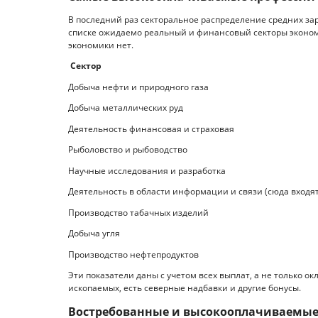
В последний раз секторальное распределение средних зар
списке ожидаемо реальный и финансовый секторы эконом
экономики нет.
Сектор
Добыча нефти и природного га
Добыча металлических руд 
Деятельность финансовая и страх
Рыболовство и рыбоводство 
Научные исследования и разраб
Деятельность в области информации и связи (сюда вх
Производство табачных издел
Добыча угля 90 
Производство нефтепродукто
Эти показатели даны с учетом всех выплат, а не только ок
ископаемых, есть северные надбавки и другие бонусы.
Востребованные и высокооплачиваемые