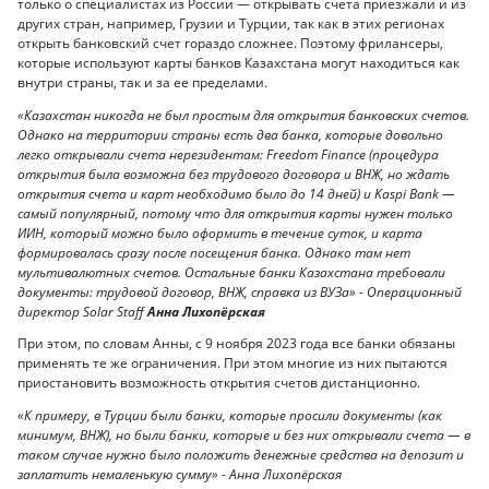
только о специалистах из России — открывать счета приезжали и из
других стран, например, Грузии и Турции, так как в этих регионах
открыть банковский счет гораздо сложнее. Поэтому фрилансеры,
которые используют карты банков Казахстана могут находиться как
внутри страны, так и за ее пределами.
«Казахстан никогда не был простым для открытия банковских счетов.
Однако на территории страны есть два банка, которые довольно
легко открывали счета нерезидентам: Freedom Finance (процедура
открытия была возможна без трудового договора и ВНЖ, но ждать
открытия счета и карт необходимо было до 14 дней) и Kaspi Bank —
самый популярный, потому что для открытия карты нужен только
ИИН, который можно было оформить в течение суток, и карта
формировалась сразу после посещения банка. Однако там нет
мультивалютных счетов. Остальные банки Казахстана требовали
документы: трудовой договор, ВНЖ, справка из ВУЗа» - Операционный
директор Solar Staff
Анна Лихопёрская
При этом, по словам Анны, с 9 ноября 2023 года все банки обязаны
применять те же ограничения. При этом многие из них пытаются
приостановить возможность открытия счетов дистанционно.
«К примеру, в Турции были банки, которые просили документы (как
минимум, ВНЖ), но были банки, которые и без них открывали счета — в
таком случае нужно было положить денежные средства на депозит и
заплатить немаленькую сумму» - Анна Лихопёрская