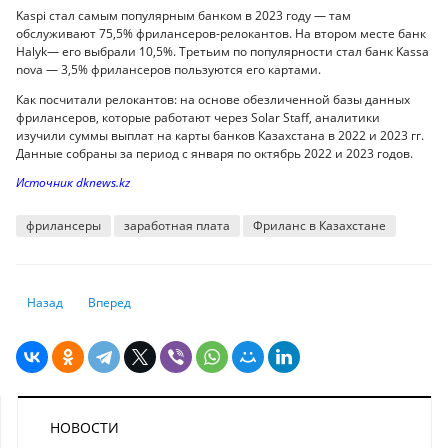
Kaspi стал самым популярным банком в 2023 году — там
обслуживают 75,5% фрилансеров-релокантов. На втором месте банк
Halyk— его выбрали 10,5%. Третьим по популярности стал банк Kassa
nova — 3,5% фрилансеров пользуются его картами.
Как посчитали релокантов: на основе обезличенной базы данных
фрилансеров, которые работают через Solar Staff, аналитики
изучили суммы выплат на карты банков Казахстана в 2022 и 2023 гг.
Данные собраны за период с января по октябрь 2022 и 2023 годов.
Источник dknews.kz
фрилансеры
заработная плата
Фриланс в Казахстане
Предыдущий: Слишком рано называть ИИ основной причиной сокраще
Следующий: Водители и таксопарки Казахстана в этом году 
Назад
Вперед
НОВОСТИ