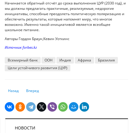
Начинается обратный отсчёт до срока выполнения ЦУР (2030 год), и
мы должны предлагать практичные, реализуемые, недорогие
инициативы, способные преодолеть политическую поляризацию и
обеспечить результаты, которые напомнят миру, что многое
возможно. Именно такой инициативой является всеобщее
школьное питание.
Авторы Гордон Браун,Кевин Уоткинс
Источник forbes.kz
Всемирный банк
ООН
Индия
Африка
Бразилия
Цели устойчивого развития (ЦУР)
Предыдущий: Европе необходимо срочно «проснуться»
Следующий: Эксперт рассказал, ждать ли повторения кризи
Назад
Вперед
НОВОСТИ