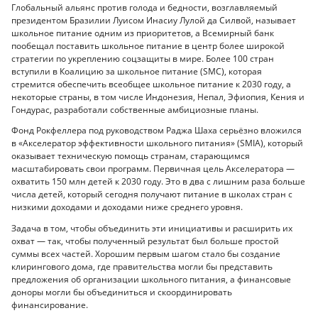
Глобальный альянс против голода и бедности, возглавляемый
президентом Бразилии Луисом Инасиу Лулой да Силвой, называет
школьное питание одним из приоритетов, а Всемирный банк
пообещал поставить школьное питание в центр более широкой
стратегии по укреплению соцзащиты в мире. Более 100 стран
вступили в Коалицию за школьное питание (SMC), которая
стремится обеспечить всеобщее школьное питание к 2030 году, а
некоторые страны, в том числе Индонезия, Непал, Эфиопия, Кения и
Гондурас, разработали собственные амбициозные планы.
Фонд Рокфеллера под руководством Раджа Шаха серьёзно вложился
в «Акселератор эффективности школьного питания» (SMIA), который
оказывает техническую помощь странам, старающимся
масштабировать свои программ. Первичная цель Акселератора —
охватить 150 млн детей к 2030 году. Это в два с лишним раза больше
числа детей, который сегодня получают питание в школах стран с
низкими доходами и доходами ниже среднего уровня.
Задача в том, чтобы объединить эти инициативы и расширить их
охват — так, чтобы полученный результат был больше простой
суммы всех частей. Хорошим первым шагом стало бы создание
клирингового дома, где правительства могли бы представить
предложения об организации школьного питания, а финансовые
доноры могли бы объединиться и скоординировать
финансирование.