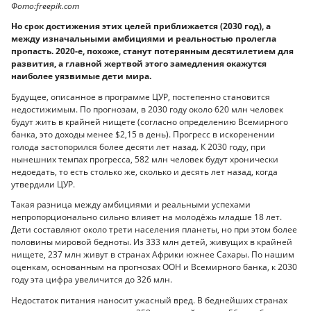
Фото:freepik.com
Но срок достижения этих целей приближается (2030 год), а
между изначальными амбициями и реальностью пролегла
пропасть. 2020-е, похоже, станут потерянным десятилетием для
развития, а главной жертвой этого замедления окажутся
наиболее уязвимые дети мира.
Будущее, описанное в программе ЦУР, постепенно становится
недостижимым. По прогнозам, в 2030 году около 620 млн человек
будут жить в крайней нищете (согласно определению Всемирного
банка, это доходы менее $2,15 в день). Прогресс в искоренении
голода застопорился более десяти лет назад. К 2030 году, при
нынешних темпах прогресса, 582 млн человек будут хронически
недоедать, то есть столько же, сколько и десять лет назад, когда
утвердили ЦУР.
Такая разница между амбициями и реальными успехами
непропорционально сильно влияет на молодёжь младше 18 лет.
Дети составляют около трети населения планеты, но при этом более
половины мировой бедноты. Из 333 млн детей, живущих в крайней
нищете, 237 млн живут в странах Африки южнее Сахары. По нашим
оценкам, основанным на прогнозах ООН и Всемирного банка, к 2030
году эта цифра увеличится до 326 млн.
Недостаток питания наносит ужасный вред. В беднейших странах