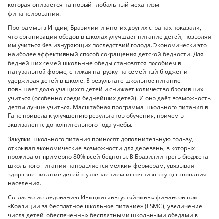
которая опирается на новый глобальный механизм
финансирования.
Программы в Индии, Бразилии и многих других странах показали,
что организация обедов в школах улучшает питание детей, позволяя
им учиться без изнуряющих последствий голода. Экономически это
наиболее эффективный способ сокращения детской бедности. Для
беднейших семей школьные обеды становятся пособием в
натуральной форме, снижая нагрузку на семейный бюджет и
удерживая детей в школе. В результате школьное питание
повышает долю учащихся детей и снижает количество бросивших
учиться (особенно среди беднейших детей). И оно даёт возможность
детям лучше учиться. Масштабная программа школьного питания в
Гане привела к улучшению результатов обучения, причём в
эквиваленте дополнительного года учёбы.
Закупки школьного питания приносят дополнительную пользу,
открывая экономические возможности для деревень, в которых
проживают примерно 80% всей бедноты. В Бразилии треть бюджета
школьного питания направляется мелким фермерам, увязывая
здоровое питание детей с укреплением источников существования
населения.
Согласно исследованию Инициативы устойчивых финансов при
«Коалиции за бесплатное школьное питание» (FSMC), увеличение
числа детей, обеспеченных бесплатными школьными обедами в