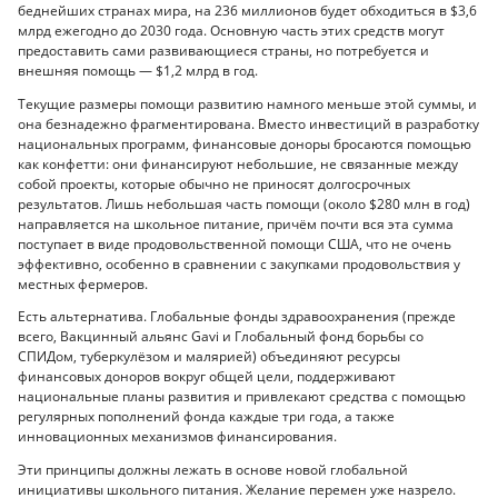
беднейших странах мира, на 236 миллионов будет обходиться в $3,6
млрд ежегодно до 2030 года. Основную часть этих средств могут
предоставить сами развивающиеся страны, но потребуется и
внешняя помощь — $1,2 млрд в год.
Текущие размеры помощи развитию намного меньше этой суммы, и
она безнадежно фрагментирована. Вместо инвестиций в разработку
национальных программ, финансовые доноры бросаются помощью
как конфетти: они финансируют небольшие, не связанные между
собой проекты, которые обычно не приносят долгосрочных
результатов. Лишь небольшая часть помощи (около $280 млн в год)
направляется на школьное питание, причём почти вся эта сумма
поступает в виде продовольственной помощи США, что не очень
эффективно, особенно в сравнении с закупками продовольствия у
местных фермеров.
Есть альтернатива. Глобальные фонды здравоохранения (прежде
всего, Вакцинный альянс Gavi и Глобальный фонд борьбы со
СПИДом, туберкулёзом и малярией) объединяют ресурсы
финансовых доноров вокруг общей цели, поддерживают
национальные планы развития и привлекают средства с помощью
регулярных пополнений фонда каждые три года, а также
инновационных механизмов финансирования.
Эти принципы должны лежать в основе новой глобальной
инициативы школьного питания. Желание перемен уже назрело.