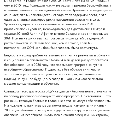
мира сегодня голодают около 258 млн детей, что на 56 млн больше,
чем в 2015 году. Голод для них — не редкая причина беспокойства, а
мрачная реальность повседневной жизни. Хроническое недоедание
означает, что миллионы детей страдают от задержки роста, а это
один из главных факторов риска нарушения развития мозга.
Уровень задержки роста снижается, но они лишь на 25%
приблизились к уровню, необходимому для достижения ЦУР; а в
странах Южной Азии и Африки южнее Сахары он до сих пор выше
30%. При нынешних темпах прогресса число детей с задержкой
роста окажется на 36 млн больше, чем в случае, если бы
поставленная ООН цель борьбы с голодом была достигнута.
Бедность и голод крайне негативно влияют на результаты обучения
и социальную мобильность. Около 84 млн детей рискуют остаться
без образования к 2030 году, что подрывает прогресс на пути к
всеобщему образованию. Подростков без образования часто
заставляют работать и вступать в ранний брак, что лишает их
надежд на лучшее будущее. А голод в школьном классе сильно
мешает концентрации и обучению.
Слишком часто дискуссии о ЦУР сводятся к бесполезным стенаниям
по поводу разочаровывающих темпов прогресса. Но стенания — это
роскошь, которую бедные и голодные дети не могут себе позволить.
Им нужные практичные меры, помогающие изменить их жизнь к
2030 году. Именно поэтому мы поддерживаем крупную инициативу
обеспечения всеобщего школьного питания в беднейших странах,