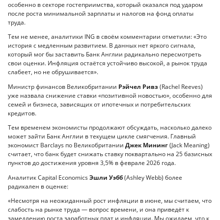
особенно в секторе гостеприимства, который оказался под ударом
после роста минимальной зарплаты и налогов на фонд оплаты
труда.
Тем не менее, аналитики ING в своём комментарии отметили: «Это
история с медленным развитием. В данных нет яркого сигнала,
который мог бы заставить Банк Англии радикально пересмотреть
свои оценки. Инфляция остаётся устойчиво высокой, а рынок труда
слабеет, но не обрушивается».
Министр финансов Великобритании
Рэйчел Ривз
(Rachel Reeves)
уже назвала снижение ставки «позитивной новостью», особенно для
семей и бизнеса, зависящих от ипотечных и потребительских
кредитов.
Тем временем экономисты продолжают обсуждать, насколько далеко
может зайти Банк Англии в текущем цикле смягчения. Главный
экономист Barclays по Великобритании
Джек Мининг
(Jack Meaning)
считает, что банк будет снижать ставку поквартально на 25 базисных
пунктов до достижения уровня 3,5% в феврале 2026 года.
Аналитик Capital Economics
Эшли Уэбб
(Ashley Webb) более
радикален в оценке:
«Несмотря на неожиданный рост инфляции в июне, мы считаем, что
слабость на рынке труда — вопрос времени, и она приведёт к
замедлению роста заработных плат и инфляции. Мы ожидаем, что к