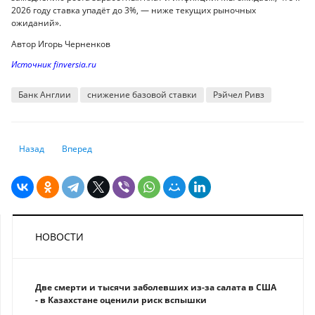
2026 году ставка упадёт до 3%, — ниже текущих рыночных
ожиданий».
Автор Игорь Черненков
Источник finversia.ru
Банк Англии
снижение базовой ставки
Рэйчел Ривз
Предыдущий: США и Китай продлили торговое перемирие на 90 дней
Следующий: Трамп пригрозил ЕС пошлинами в 35%
Назад
Вперед
НОВОСТИ
Две смерти и тысячи заболевших из-за салата в США
- в Казахстане оценили риск вспышки