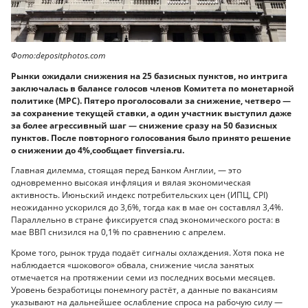
Фото:depositphotos.com
Рынки ожидали снижения на 25 базисных пунктов, но интрига
заключалась в балансе голосов членов Комитета по монетарной
политике (MPC). Пятеро проголосовали за снижение, четверо —
за сохранение текущей ставки, а один участник выступил даже
за более агрессивный шаг — снижение сразу на 50 базисных
пунктов. После повторного голосования было принято решение
о снижении до 4%,сообщает finversia.ru.
Главная дилемма, стоящая перед Банком Англии, — это
одновременно высокая инфляция и вялая экономическая
активность. Июньский индекс потребительских цен (ИПЦ, CPI)
неожиданно ускорился до 3,6%, тогда как в мае он составлял 3,4%.
Параллельно в стране фиксируется спад экономического роста: в
мае ВВП снизился на 0,1% по сравнению с апрелем.
Кроме того, рынок труда подаёт сигналы охлаждения. Хотя пока не
наблюдается «шокового» обвала, снижение числа занятых
отмечается на протяжении семи из последних восьми месяцев.
Уровень безработицы понемногу растёт, а данные по вакансиям
указывают на дальнейшее ослабление спроса на рабочую силу —