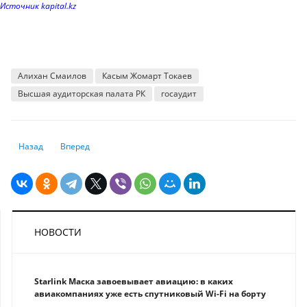
Источник kapital.kz
Алихан Смаилов
Касым Жомарт Токаев
Высшая аудиторская палата РК
госаудит
Предыдущий: Инфляция в Японии разогналась до 4% в январе
Следующий: Где цены растут быстрее, чем в Казахстане
Назад
Вперед
НОВОСТИ
Starlink Маска завоевывает авиацию: в каких
авиакомпаниях уже есть спутниковый Wi-Fi на борту