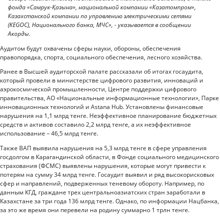
фонда «Самрук-Қазына», национальной компании «Казатомпром»,
Казахстанской компании по управлению электрическими сетями
(KEGOC), Национального банка, МЧС», - указывается в сообщении
Акорды.
Аудитом будут охвачены сферы науки, обороны, обеспечения
правопорядка, спорта, социального обеспечения, лесного хозяйства.
Ранее в Высшей аудиторской палате рассказали об итогах госаудита,
который провели в министерстве цифрового развития, инноваций и
аэрокосмической промышленности, Центре поддержки цифрового
правительства, АО «Национальные информационные технологии», Парке
инновационных технологий и Astana Hub. Установлены финансовые
нарушения на 1,1 млрд тенге. Неэффективное планирование бюджетных
средств и активов составило 2,2 млрд тенге, а их неэффективное
использование – 46,5 млрд тенге.
Также ВАП выявила нарушения на 5,3 млрд тенге в сфере управления
госдолгом в Карагандинской области, в Фонде социального медицинского
страхования (ФСМС) выявлены нарушения, которые могут привести к
потерям на сумму 34 млрд тенге. Госаудит выявил и ряд высокорисковых
сфер и направлений, подверженных теневому обороту. Например, по
данным КГД, граждане трех центральноазиатских стран заработали в
Казахстане за три года 136 млрд тенге. Однако, по информации Нацбанка,
за это же время они перевели на родину суммарно 1 трлн тенге.