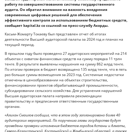
работу по совершенствованию системы государственного
аудита. Он обратил внимание на важность внедрения
современных цифровых решений для обеспечения
эффективного контроля за использованием бюджетных средств,
сообщает kapital.kz со ссылкой на пресс-службу Акорды.
Касым-Жомарту Токаеву был представлен отчет об итогах
деятельности Высшей аудиторской палаты за 2024 год и планах на
текущий период.
В прошлом году было проведено 27 аудиторских мероприятий на 214
объектах с охватом финансовых средств на сумму порядка 11 трлн
тенге. В результате выявлены нарушения на сумму 862 млрд тенге.
По итогам проверок в бюджет возвращено 135 млрд тенге, что в пять
раз больше суммы возмещения за 2023 год. Системные недостатки
отмечены в ценообразовании на объектах строительства,
финансировании проектов обрабатывающей промышленности,
субсидировании сельского хозяйства. Для устранения нарушений
Высшая аудиторская палата направила рекомендации
правительству и предписания ответственным государственным
органам.
«Алихан Смаилов сообщил, что в этом году запланировано более 40
аудиторских мероприятий. По поручению главы государства будут
проведены проверки исполнения бюджетов городов Астаны и Алматы,
Северо-Казахстанской, Костанайской и Жамбылской областей, а также