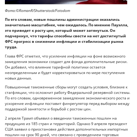
Фото:©RomanR/Shutterstock/Fotodom
По его словам, новые пошлины администрации оказались
значительно масштабнее, чем ожидалось. По мнению Пауэлла,
это приведет к росту цен, который может затянуться. Он
подчеркнул, что тарифы способны свести на нет достигнутый
ФРС прогресс в снижении инфляции и стабилизации рынка
труда.
Глава ФРС отметил, что усиление инфляции на фоне возможного
замедления экономики создает для фонда дополнительные риски.
Он добавил, что влияние тарифной политики остается
неопределенным и будет корректироваться по мере поступления
новых данных.
Повышенные таможенные сборы могут создать условия, близкие к
стагфляции, что осложнит работу Федеральной резервной системы.
По его словам, одновременное замедление экономического роста и
ускорение инфляции поставит финрегулятор перед выбором между
поддержкой занятости и борьбой с ростом цен.
2 апреля Трамп объявил о введении таможенных пошлин на
продукцию из 185 стран и территорий. Однако 9 апреля президент
США заявил о приостановке действия дополнительных импортных
пошлин на срок 90 дней, что связано с проведением торговых