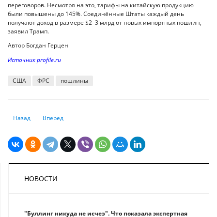
переговоров. Несмотря на это, тарифы на китайскую продукцию
были повышены до 145%. Соединённые Штаты каждый день
получают доход в размере $2–3 млрд от новых импортных пошлин,
заявил Трамп.
Автор Богдан Герцен
Источник profile.ru
США
ФРС
пошлины
Предыдущий: Почему учёные и бизнес говорят на разных языках
Следующий: Пенсионные сбережения разрешили использов
Назад
Вперед
НОВОСТИ
"Буллинг никуда не исчез". Что показала экспертная