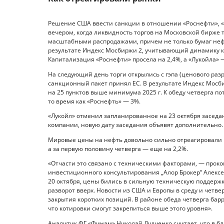
Решение США ввести санкции в отношении «Роснефти», «
вечером, когда ликвидность торгов на Московской бирже
масштабными распродажами, причем не только бумаг нефт
результате Индекс Мосбиржи 2, учитывающий динамику ко
Капитализация «Роснефти» просела на 2,4%, а «Лукойла» —
На следующий день торги открылись с гэпа (ценового раз
санкционный пакет принял ЕС. В результате Индекс Мосби
на 25 пунктов выше минимума 2025 г. К обеду четверга по
то время как «Роснефть» — 3%.
«Лукойл» отменил запланированное на 23 октября заседан
компании, новую дату заседания объявят дополнительно.
Мировые цены на нефть довольно сильно отреагировали н
а за первую половину четверга — еще на 2,2%.
«Отчасти это связано с техническими факторами, — прок
инвестиционного консультирования „Алор Брокер“ Алексей
20 октября, цены бились в сильную техническую поддержку
разворот вверх. Новости из США и Европы в среду и четве
закрытия коротких позиций. В районе обеда четверга бар
что котировки смогут закрепиться выше этого уровня».
Аналитик ФГ «Финам» Николай Дудченко считает, что в бл