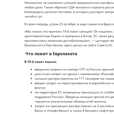
Наложение на компании санкций американского минфина
любые дела. Таким образом США пытаются отрезать росс
блокировать цепочки поставок, в которых участвуют амер
читайте тут.
В свою очередь, утром 23 октября, в ходе саммита в Брюсс
«Мы только что приняли 19-й пакет санкций. Он нацелен, 
криптовалютные биржи и компании в Китае. ЕС также рег
противостоять попыткам дестабилизации», — цитирует ве
безопасности Каю Каллас пресс-релиз на сайте Совета ЕС.
Что лежит в Европакете
В 19‑й пакет вошли:
введение запрета на импорт СПГ из России произойд
ужесточен запрет на сделки с компаниями «Роснеф
санкции распространены на 117 танкеров так назыв
введен запрет на перестрахование в европейских 
флоту»;
на территории ЕС запрещены транзакции со стейбл
поддержке России». Введены санкции против его ра
торгуются значительные объемы этой монеты;
запрет на транзакции распространен на 5 российск
Банк» и «Альфа-Банк»), а также 8 банков и нефтетр