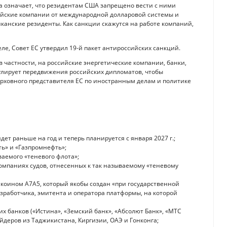
 означает, что резидентам США запрещено вести с ними
ийские компании от международной долларовой системы и
иканские резиденты. Как санкции скажутся на работе компаний,
еле, Совет ЕС утвердил 19-й пакет антироссийских санкций.
в частности, на российские энергетические компании, банки,
улирует передвижения российских дипломатов, чтобы
рховного представителя ЕС по иностранным делам и политике
ет раньше на год и теперь планируется с января 2027 г.;
ть» и «Газпромнефть»;
аемого «теневого флота»;
компаниях судов, отнесенных к так называемому «теневому
коином A7A5, который якобы создан «при государственной
зработчика, эмитента и оператора платформы, на которой
их банков («Истина», «Земский банк», «Абсолют Банк», «МТС
ейдеров из Таджикистана, Киргизии, ОАЭ и Гонконга;