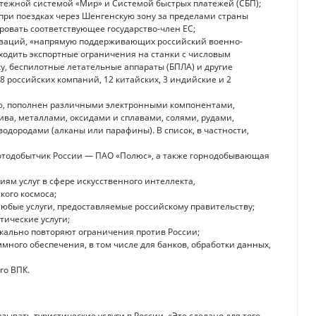
тежной системой «Мир» и Системой быстрых платежей (СБП);
при поездках через Шенгенскую зону за пределами страны
овать соответствующее государство-член ЕС;
изаций, «напрямую поддерживающих российский военно-
ходить экспортные ограничения на станки с числовым
, беспилотные летательные аппараты (БПЛА) и другие
8 российских компаний, 12 китайских, 3 индийские и 2
сию, пополнен различными электронными компонентами,
ва, металлами, оксидами и сплавами, солями, рудами,
одородами (алканы или парафины). В список, в частности,
отодобытчик России — ПАО «Полюс», а также горнодобывающая
ям услуг в сфере искусственного интеллекта,
ого космоса;
юбые услуги, предоставляемые российскому правительству;
тические услуги;
ркально повторяют ограничения против России;
много обеспечения, в том числе для банков, обработки данных,
го ВПК.
ывать туристические услуги в России. «Это сделано для того,