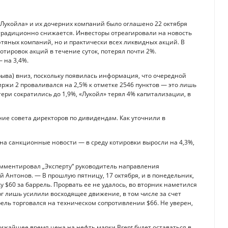
Лукойла» и их дочерних компаний было оглашено 22 октября
 традиционно снижается. Инвесторы отреагировали на новость
яных компаний, но и практически всех ликвидных акций. В
тировок акций в течение суток, потерял почти 2%.
 на 3,4%.
рыва) вниз, поскольку появилась информация, что очередной
ржи 2 проваливался на 2,5% к отметке 2546 пунктов — это лишь
тери сократились до 1,9%, «Лукойл» терял 4% капитализации, в
ие совета директоров по дивидендам. Как уточнили в
а санкционные новости — в среду котировки выросли на 4,3%,
омментировал „Эксперту“ руководитель направления
 Антонов. — В прошлую пятницу, 17 октября, и в понедельник,
 $60 за баррель. Прорвать ее не удалось, во вторник наметился
рг лишь усилили восходящее движение, в том числе за счет
рель торговался на техническом сопротивлении $66. Не уверен,
ижайшее время цена на нефть марки Brent будет оставаться в