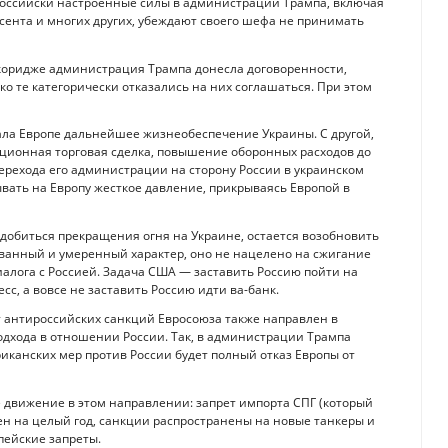
российски настроенные силы в администрации Трампа, включая
сента и многих других, убеждают своего шефа не принимать
нкоридже администрация Трампа донесла договоренности,
ако те категорически отказались на них соглашаться. При этом
ала Европе дальнейшее жизнеобеспечение Украины. С другой,
ционная торговая сделка, повышение оборонных расходов до
 перехода его администрации на сторону России в украинском
вать на Европу жесткое давление, прикрываясь Европой в
е добиться прекращения огня на Украине, остается возобновить
ованный и умеренный характер, оно не нацелено на сжигание
лога с Россией. Задача США — заставить Россию пойти на
сс, а вовсе не заставить Россию идти ва-банк.
 антироссийских санкций Евросоюза также направлен в
одхода в отношении России. Так, в администрации Трампа
иканских мер против России будет полный отказ Европы от
е движение в этом направлении: запрет импорта СПГ (который
н на целый год, санкции распространены на новые танкеры и
пейские запреты.