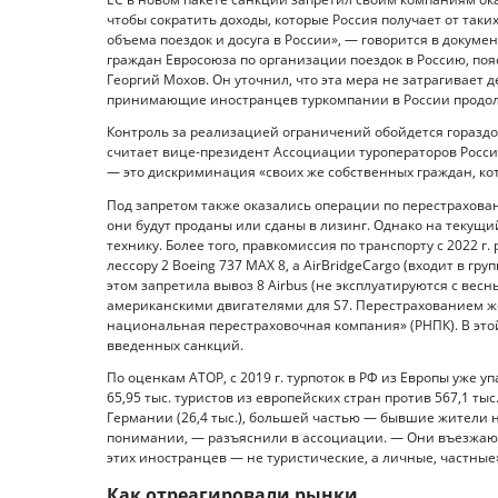
чтобы сократить доходы, которые Россия получает от так
объема поездок и досуга в России», — говорится в докум
граждан Евросоюза по организации поездок в Россию, поя
Георгий Мохов. Он уточнил, что эта мера не затрагивает 
принимающие иностранцев туркомпании в России продол
Контроль за реализацией ограничений обойдется гораздо
считает вице-президент Ассоциации туроператоров России
— это дискриминация «своих же собственных граждан, к
Под запретом также оказались операции по перестрахован
они будут проданы или сданы в лизинг. Однако на текущи
технику. Более того, правкомиссия по транспорту с 2022 г
лессору 2 Boeing 737 MAX 8, а AirBridgeCargo (входит в гр
этом запретила вывоз 8 Airbus (не эксплуатируются с весн
американскими двигателями для S7. Перестрахованием же
национальная перестраховочная компания» (РНПК). В это
введенных санкций.
По оценкам АТОР, с 2019 г. турпоток в РФ из Европы уже уп
65,95 тыс. туристов из европейских стран против 567,1 тыс
Германии (26,4 тыс.), большей частью — бывшие жители н
понимании, — разъяснили в ассоциации. — Они въезжаю
этих иностранцев — не туристические, а личные, частные
Как отреагировали рынки