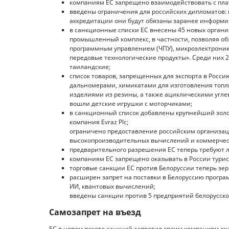
компаниям ЕС запрещено взаимодействовать с пла
введены ограничения для российских дипломатов: 
аккредитации они будут обязаны заранее информир
в санкционные списки ЕС внесены 45 новых орган
промышленный комплекс, в частности, позволяя об
программным управлением (ЧПУ), микроэлектронику
передовые технологические продукты». Среди них 2
таиландские;
список товаров, запрещенных для экспорта в Рос
дальномерами, химикатами для изготовления топли
изделиями из резины, а также ациклическими углев
вошли детские игрушки с моторчиками;
в санкционный список добавлены крупнейший зол
компания Evraz Plc;
ограничено предоставление российским организаци
высокопроизводительных вычислений и коммерческ
предварительного разрешения ЕС теперь требуют л
компаниям ЕС запрещено оказывать в России турис
торговые санкции ЕС против Белоруссии теперь зе
расширен запрет на поставки в Белоруссию програм
ИИ, квантовых вычислений;
введены санкции против 5 предприятий белорусско
Самозапрет на въезд
ЕС в новом пакете санкций запретил своим компаниям оказ