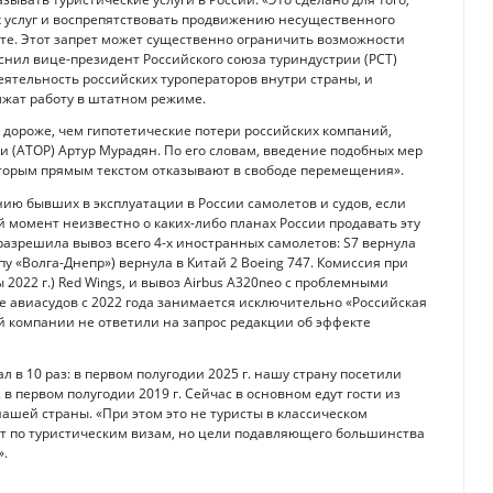
их услуг и воспрепятствовать продвижению несущественного
енте. Этот запрет может существенно ограничить возможности
снил вице-президент Российского союза туриндустрии (РСТ)
деятельность российских туроператоров внутри страны, и
жат работу в штатном режиме.
 дороже, чем гипотетические потери российских компаний,
 (АТОР) Артур Мурадян. По его словам, введение подобных мер
оторым прямым текстом отказывают в свободе перемещения».
ию бывших в эксплуатации в России самолетов и судов, если
й момент неизвестно о каких-либо планах России продавать эту
. разрешила вывоз всего 4-х иностранных самолетов: S7 вернула
уппу «Волга-Днепр») вернула в Китай 2 Boeing 747. Комиссия при
ы 2022 г.) Red Wings, и вывоз Airbus A320neo с проблемными
 авиасудов с 2022 года занимается исключительно «Российская
й компании не ответили на запрос редакции об эффекте
ал в 10 раз: в первом полугодии 2025 г. нашу страну посетили
. в первом полугодии 2019 г. Сейчас в основном едут гости из
ашей страны. «При этом это не туристы в классическом
т по туристическим визам, но цели подавляющего большинства
».