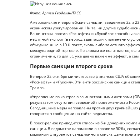
Фото: Артем Геодакян/ТАСС
Американские и европейские санкции, введенные 22 и 23 о
украинском урегулировании. Ни те, ни другие судьбонос
Вашингтона против «Роснефти» и «Лукойла» способны ока
нефтяной экспорт (в период адаптации к изменению усло
объединенные в 19-й пакет, сколь-либо заметного эффект
международной торговле. По словам же политологов, если
ограничений, то для ЕС уже давно важен не эффект, а сам 
Первые санкции второго срока
Вечером 22 октября министерство финансов США объяви
«Роснефть» и «Лукойл». Эти антироссийские санкции ста
Трампа.
«Управление по контролю за иностранными активами (O
результатом отсутствия серьезной приверженности Росси
Сегодняшние меры направлены против двух крупнейших р
говорится в сообщении на сайте ведомства.
В пресс-релизе приводится список из 6-и дочерних компа
санкции. В ведомстве напомнили о «правиле 50%», согла
компании фигурантов санкционного списка, даже если эт