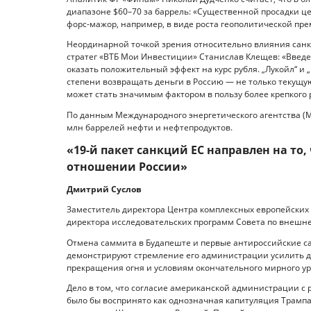
диапазоне $60–70 за баррель: «Существенной просадки це
форс-мажор, например, в виде роста геополитической пре
Неординарной точкой зрения относительно влияния санк
стратег «ВТБ Мои Инвестиции» Станислав Клещев: «Введ
оказать положительный эффект на курс рубля. „Лукойл“ и
степени возвращать деньги в Россию — не только текущу
может стать значимым фактором в пользу более крепкого 
По данным Международного энергетического агентства (МЭ
млн баррелей нефти и нефтепродуктов.
«19-й пакет санкций ЕС направлен на то
отношении России»
Дмитрий Суслов
Заместитель директора Центра комплексных европейских
директора исследовательских программ Совета по внешней
Отмена саммита в Будапеште и первые антироссийские с
демонстрируют стремление его администрации усилить да
прекращения огня и условиям окончательного мирного у
Дело в том, что согласие американской администрации с
было бы воспринято как однозначная капитуляция Трампа,