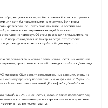
ктября, нацелены на то, чтобы склонить Россию к уступкам в
ными или хотя бы переломными не окажутся. Если меры
зать краткосрочное негативное влияние на российский
вий), то множество разрозненных идей Брюсселя,
а очевидно не принесут. Об этом рассказали специалисты по
 США всерьез надеются на быстрый результат от своих
процесс ввода все новых санкций,сообщает expert.ru.
ло о введении ограничений в отношении нефтяных компаний
ли первыми, принятыми во второй президентский срок Дональда
FAC) минфина США вводит дополнительные санкции, ставшие
и к мирному процессу по завершению конфликта на Украине...
оссийских нефтяных компаний „Роснефть“ и „Лукойл“», —
ний ЛУКОЙЛа и 28-и «Роснефти», которые также подпадают под
сно которому ограничения распространяются на все дочерние
и «дочки» в нем не поименованы.