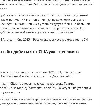
ны не ждем. Рост выше $70 возможен в случае, если произойдет
мии».
ций на курс рубля поделился с «Экспертом» инвестиционный
ение ограничений в отношении крупных экспортеров может
 „Роснефть“ в изменившихся условиях будут склонны в большей
ю валютную выручку, но и накопленные ранее ресурсы. Это
рубля в течение более продолжительного периода».
А), в сентябре 2025 г. Россия экспортировала ежедневно 7,4
, чтобы добиться от США ужесточения в
 и международных исследований НИУ ВШЭ, заместитель
 и оборонной политике, эксперт клуба «Валдай»:
анкции США на втором президентском сроке Трампа
вление на Москву, заставить ее пойти на уступки по условиям
регулирования.
 российскими условиями урегулирования украинского конфликта
 как демонстрация его слабости перед Путиным, как полное