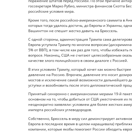
поражение Штатов перед Россией. По этой причине анти
госсекретаря Марко Рубио, министра финансов Скотта Бес
российские условия мира.
Кроме того, после российско-американского саммита в А
которых тогда удалось достичь, до Европы и Украины, одн
Вашингтон не спешит жестко давить на Брюссель.
С одной стороны, администрация Трампа сама делегиров
Европа уступила Трампу по многим вопросам (дискримина
5% от ВВП), в том числе как раз для того, чтобы избежать
вопросе. Наконец, США не считают целесообразным оказы
качестве злого полицейского в своем диалоге с Россией.
В этих условиях Трампу, который хочет как можно быстре
давление на Россию. Впрочем, давление это носит дозир
мостов и исключение самой возможности дальнейшего диа
уступки и возобновить после этого дипломатический проце
Принятый синхронно с американскими мерами 19-й пакет
основном на то, чтобы добиться от США ужесточения их п
неоднократно заявляли: условием для более жестких амер
импорта российских углеводородов.
Собственно, Брюссель в меру сил демонстрирует активно
Европа в последнее время в целом наращивала) приближе
компании, которые якобы помогают России обходить евро