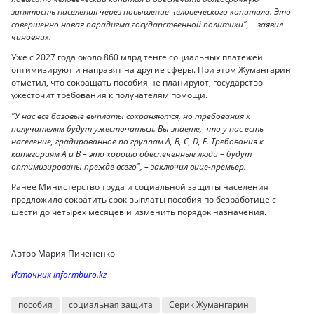
занятость населения через повышение человеческого капитала. Это
совершенно новая парадигма государственной политики", – заявил
чиновник.
Уже с 2027 года около 860 млрд тенге социальных платежей
оптимизируют и направят на другие сферы. При этом Жумангарин
отметил, что сокращать пособия не планируют, государство
ужесточит требования к получателям помощи.
"У нас все базовые выплаты сохраняются, но требования к
получателям будут ужесточаться. Вы знаете, что у нас есть
население, градированное по группам A, B, C, D, E. Требования к
категориям A и B – это хорошо обеспеченные люди – будут
оптимизированы прежде всего", – заключил вице-премьер.
Ранее Министерство труда и социальной защиты населения
предложило сократить срок выплаты пособия по безработице с
шести до четырёх месяцев и изменить порядок назначения.
Автор Мария Пичененко
Источник informburo.kz
пособия
социальная защита
Серик Жумангарин