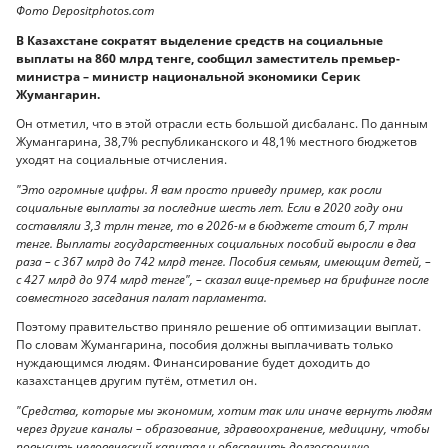
Фото Depositphotos.сom
В Казахстане сократят выделение средств на социальные
выплаты на 860 млрд тенге, сообщил заместитель премьер-
министра – министр национальной экономики Серик
Жумангарин.
Он отметил, что в этой отрасли есть большой дисбаланс. По данным
Жумангарина, 38,7% республиканского и 48,1% местного бюджетов
уходят на социальные отчисления.
"Это огромные цифры. Я вам просто приведу пример, как росли
социальные выплаты за последние шесть лет. Если в 2020 году они
составляли 3,3 трлн тенге, то в 2026-м в бюджете стоит 6,7 трлн
тенге. Выплаты государственных социальных пособий выросли в два
раза – с 367 млрд до 742 млрд тенге. Пособия семьям, имеющим детей, –
с 427 млрд до 974 млрд тенге", – сказал вице-премьер на брифинге после
совместного заседания палат парламента.
Поэтому правительство приняло решение об оптимизации выплат.
По словам Жумангарина, пособия должны выплачивать только
нуждающимся людям. Финансирование будет доходить до
казахстанцев другим путём, отметил он.
"Средства, которые мы экономим, хотим так или иначе вернуть людям
через другие каналы – образование, здравоохранение, медицину, чтобы
повысить человеческий капитал и обеспечить долгосрочную