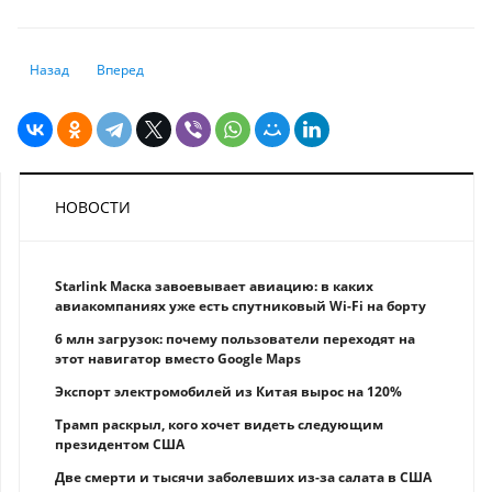
Предыдущий: Токаев: ВВП Казахстана впервые в истории страны пре
Следующий: Нацбанк Казахстана прогнозирует инфляцию в 
Назад
Вперед
НОВОСТИ
Starlink Маска завоевывает авиацию: в каких
авиакомпаниях уже есть спутниковый Wi-Fi на борту
6 млн загрузок: почему пользователи переходят на
этот навигатор вместо Google Maps
Экспорт электромобилей из Китая вырос на 120%
Трамп раскрыл, кого хочет видеть следующим
президентом США
Две смерти и тысячи заболевших из-за салата в США