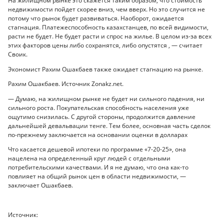
На жилищном рынке это скажется таким образом, что стоимость
недвижимости пойдет скорее вниз, чем вверх. Но это случится не
потому что рынок будет развиваться. Наоборот, ожидается
стагнация. Платежеспособность казахстанцев, по всей видимости,
расти не будет. Не будет расти и спрос на жилье. В целом из-за всех
этих факторов цены либо сохранятся, либо опустятся , — считает
Своик.
Экономист Рахим Ошакбаев также ожидает стагнацию на рынке.
Рахим Ошакбаев. Источник Zonakz.net.
— Думаю, на жилищном рынке не будет ни сильного падения, ни
сильного роста. Покупательская способность населения уже
ощутимо снизилась. С другой стороны, продолжится давление
дальнейшей девальвации тенге. Тем более, основная часть сделок
по-прежнему заключается на основании оценки в долларах
Что касается дешевой ипотеки по программе «7-20-25», она
нацелена на определенный круг людей с отдельными
потребительскими качествами. И я не думаю, что она как-то
повлияет на общий рынок цен в области недвижимости, —
заключает Ошакбаев.
Источник: