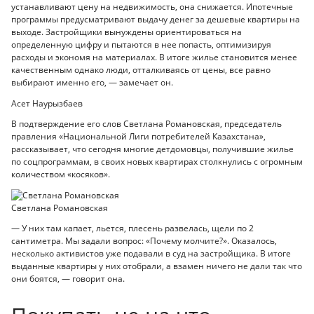
устанавливают цену на недвижимость, она снижается. Ипотечные
программы предусматривают выдачу денег за дешевые квартиры на
выходе. Застройщики вынуждены ориентироваться на
определенную цифру и пытаются в нее попасть, оптимизируя
расходы и экономя на материалах. В итоге жилье становится менее
качественным однако люди, отталкиваясь от цены, все равно
выбирают именно его, — замечает он.
Асет Наурызбаев
В подтверждение его слов Светлана Романовская, председатель
правления «Национальной Лиги потребителей Казахстана»,
рассказывает, что сегодня многие детдомовцы, получившие жилье
по соцпрограммам, в своих новых квартирах столкнулись с огромным
количеством «косяков».
Светлана Романовская
— У них там капает, льется, плесень развелась, щели по 2
сантиметра. Мы задали вопрос: «Почему молчите?». Оказалось,
несколько активистов уже подавали в суд на застройщика. В итоге
выданные квартиры у них отобрали, а взамен ничего не дали так что
они боятся, — говорит она.