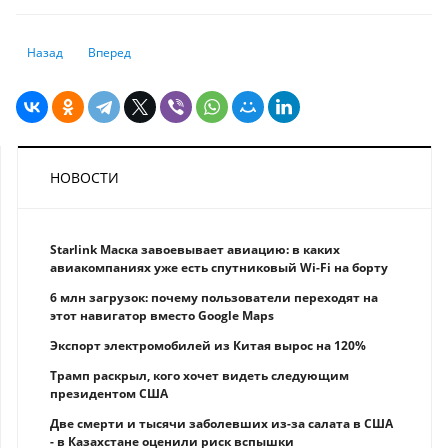
Предыдущий: Какие ожидания в экономике не сбылись в 2018 году?
Следующий: Увидеть Венецию и заплатить. Город вводит на
Назад
Вперед
НОВОСТИ
Starlink Маска завоевывает авиацию: в каких
авиакомпаниях уже есть спутниковый Wi-Fi на борту
6 млн загрузок: почему пользователи переходят на
этот навигатор вместо Google Maps
Экспорт электромобилей из Китая вырос на 120%
Трамп раскрыл, кого хочет видеть следующим
президентом США
Две смерти и тысячи заболевших из-за салата в США
- в Казахстане оценили риск вспышки