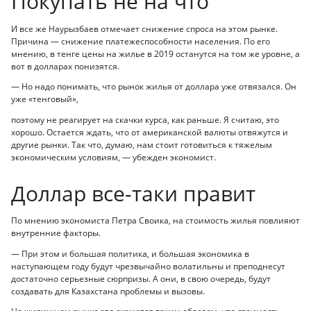
Покупать не на что
И все же Наурызбаев отмечает снижение спроса на этом рынке.
Причина — снижение платежеспособности населения. По его
мнению, в тенге цены на жилье в 2019 останутся на том же уровне, а
вот в долларах понизятся.
— Но надо понимать, что рынок жилья от доллара уже отвязался. Он
уже «тенговый»,
поэтому не реагирует на скачки курса, как раньше. Я считаю, это
хорошо. Остается ждать, что от американской валюты отвяжутся и
другие рынки. Так что, думаю, нам стоит готовиться к тяжелым
экономическим условиям, — убежден экономист.
Доллар все-таки правит
По мнению экономиста Петра Своика, на стоимость жилья повлияют
внутренние факторы.
— При этом и большая политика, и большая экономика в
наступающем году будут чрезвычайно волатильны и преподнесут
достаточно серьезные сюрпризы. А они, в свою очередь, будут
создавать для Казахстана проблемы и вызовы.