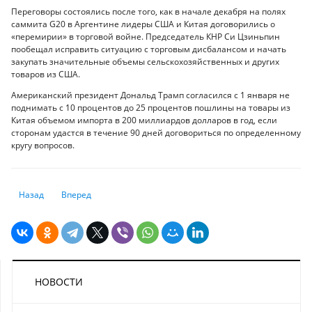
Переговоры состоялись после того, как в начале декабря на полях
саммита G20 в Аргентине лидеры США и Китая договорились о
«перемирии» в торговой войне. Председатель КНР Си Цзиньпин
пообещал исправить ситуацию с торговым дисбалансом и начать
закупать значительные объемы сельскохозяйственных и других
товаров из США.
Американский президент Дональд Трамп согласился с 1 января не
поднимать с 10 процентов до 25 процентов пошлины на товары из
Китая объемом импорта в 200 миллиардов долларов в год, если
сторонам удастся в течение 90 дней договориться по определенному
кругу вопросов.
Предыдущий: Зарплаты казахстанских учителей станут больше
Следующий: В индустриальной зоне Алматы запустят проект
Назад
Вперед
НОВОСТИ