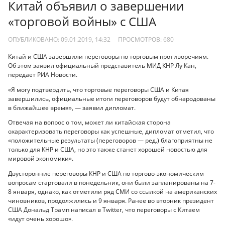
Китай объявил о завершении
«торговой войны» с США
ОПУБЛИКОВАНО: 09.01.2019, 14:32
ПРОСМОТРОВ:
680
Китай и США завершили переговоры по торговым противоречиям.
Об этом заявил официальный представитель МИД КНР Лу Кан,
передает РИА Новости.
«Я могу подтвердить, что торговые переговоры США и Китая
завершились, официальные итоги переговоров будут обнародованы
в ближайшее время», — заявил дипломат.
Отвечая на вопрос о том, может ли китайская сторона
охарактеризовать переговоры как успешные, дипломат отметил, что
«положительные результаты (переговоров — ред.) благоприятны не
только для КНР и США, но это также станет хорошей новостью для
мировой экономики».
Двусторонние переговоры КНР и США по торгово-экономическим
вопросам стартовали в понедельник, они были запланированы на 7-
8 января, однако, как отметили ряд СМИ со ссылкой на американских
чиновников, продолжились и 9 января. Ранее во вторник президент
США Дональд Трамп написал в Twitter, что переговоры с Китаем
«идут очень хорошо».