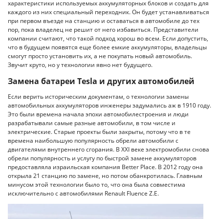
характеристики используемых аккумуляторных блоков и создать для
каждого из них специальный переходник. Он будет устанавливаться
при первом въезде на станцию и оставаться в автомобиле до тех
пор, пока владелец не решит от него избавиться. Представители
компании считают, что такой подход хорош во всем. Если допустить,
что в будущем появятся еще более емкие аккумуляторы, владельцы
смогут просто установить их, а не покупать новый автомобиль.
Звучит круто, но у технологии явно нет будущего.
Замена батареи Tesla и других автомобилей
Если верить историческим документам, о технологии замены
автомобильных аккумуляторов инженеры задумались аж в 1910 году.
Это были времена начала эпохи автомобилестроения и люди
разрабатывали самые разные автомобили, в том числе и
электрические. Старые проекты были закрыты, потому что в те
времена наибольшую популярность обрели автомобили с
двигателями внутреннего сгорания. В XXI веке электромобили снова
обрели популярность и услугу по быстрой замене аккумуляторов
предоставляла израильская компания Better Place. В 2012 году она
открыла 21 станцию по замене, но потом обанкротилась. Главным
минусом этой технологии было то, что она была совместима
исключительно с автомобилями Renault Fluence Z.E.