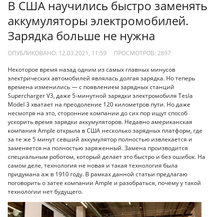
В США научились быстро заменять
аккумуляторы электромобилей.
Зарядка больше не нужна
ОПУБЛИКОВАНО: 12.03.2021, 11:59
ПРОСМОТРОВ:
2897
Некоторое время назад одним из самых главных минусов
электрических автомобилей являлась долгая зарядка. Но теперь
времена изменились — с появлением зарядных станций
Supercharger V3, даже 5-минутной зарядки электромобиля Tesla
Model 3 хватает на преодоление 120 километров пути. Но даже
несмотря на это, сторонние компании до сих пор ищут способ
ускорить время зарядки аккумуляторов. Недавно американская
компания Ample открыла в США несколько зарядных платформ, где
за те же 5 минут севший аккумулятор полностью извлекается и
заменяется на полностью заряженный. Замена производится
специальным роботом, который делает это быстро и без ошибок. На
самом деле, технология не новая и такая технология была
придумана аж в 1910 году. В рамках данной статьи предлагаю
поговорить о затее компании Ample и разобраться, почему у такой
технологии нет будущего.