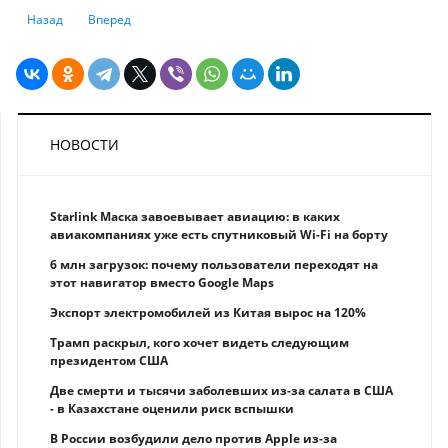
Предыдущий: В Казахстане совершен первый звонок в формате 5G
Следующий: Google c июня может начать удерживать налог
Назад
Вперед
НОВОСТИ
Starlink Маска завоевывает авиацию: в каких
авиакомпаниях уже есть спутниковый Wi-Fi на борту
6 млн загрузок: почему пользователи переходят на
этот навигатор вместо Google Maps
Экспорт электромобилей из Китая вырос на 120%
Трамп раскрыл, кого хочет видеть следующим
президентом США
Две смерти и тысячи заболевших из-за салата в США
- в Казахстане оценили риск вспышки
В России возбудили дело против Apple из-за