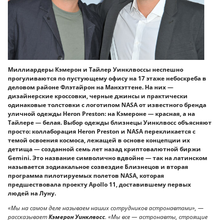
Миллиардеры Кэмерон и Тайлер Уинклвоссы неспешно
прогуливаются по пустующему офису на 17 этаже небоскреба в
деловом районе Флэтайрон на Манхэттене. На них —
дизайнерские кроссовки, черные джинсы и практически
одинаковые толстовки с логотипом NASA от известного бренда
уличной одежды Heron Preston: на Кэмероне — красная, а на
Тайлере — белая. Выбор одежды близнецы Уинклвосс объясняют
просто: коллаборация Heron Preston и NASA перекликается с
темой освоения космоса, лежащей в основе концепции их
детища — созданной семь лет назад криптовалютной биржи
Gemini. Это название символично вдвойне — так на латинском
называется зодиакальное созвездие Близнецов и вторая
программа пилотируемых полетов NASA, которая
предшествовала проекту Apollo 11, доставившему первых
людей на Луну.
«Мы на самом деле называем наших сотрудников астронавтами», —
рассказывает
Кэмерон Уинклвосс
. «Мы все — астронавты, строящие