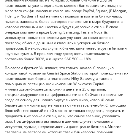
Блокчейн-технологии, на которых основан биткоин и другие
криптовалюты, уже кардинально меняют банковские системы, по
мере того как финансовые компании вроде PayPal, Square, JP Morgan,
Fidelity и Northern Trust начинают позволять платить биткоинами,
пытаясь завоевать более выгодное положение в мире будущего, в
котором главными ценностями будут цифровые активы. В свою
очередь компании вроде Boeing, Samsung, Tesla и Novartis
используют новые технологии для улучшения своих цепочек
поставок, обмена данными о клиентах и ускорения бизнес-
процессов. В некоторых случаях бизнес даже инвестирует в биткоин
крупные суммы. В прошлом году доходность криптовалюты
составила более 300%, а индекса S&P 500 — 18%.
По словам братьев Уинклвосс, это только начало. С помощью
холдинговой компании Gemini Space Station, которой принадлежат их
криптовалютная биржа и платформа Nifty Gateway, а также с
помощью инвестиционной компании Winklevoss Capital
миллиардеры-близнецы вложили деньги в 25 стартапов,
специализирующихся на цифровых активах. Сейчас эти компании
создают основу для нового виртуального мира, который сами
близнецы и многие другие называют «метавселенной». С помощью
блокчейн-технологий в ней можно не только создавать, покупать и
продавать цифровые активы, но и, что самое главное, управлять
ими. Под цифровыми активами в данном случае понимаются
искусство, музыка, недвижимость и даже целые бизнесы. Многие
стартапы, инвесторами которых стали Уинклвоссы, получили