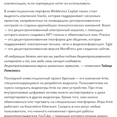
компенсацию, если корпорации хотят их использовать.
В инвестиционном портфеле Winklevoss Capital также стоит
выделить компанию Stacks, которая поддерживает несколько
проектов, направленных на ликвидацию централизованного
контроля со стороны крупнейших технологических компаний. Boom
— это децентрализованный электронный кошелек, с помощью
которого можно создавать NFT-токены и обмениваться ими. Pravica
— это децентрализованная платформа для общения, которая
поддерживает электронные письма, чаты и видеоконференции. Sigle
— это децентрализованная версия WordPress для создания сайтов.
«В следующие десять лет все мы увидим подъем децентрализованного
интернета и то, как люди сами начнут создавать
децентрализованные версии различных сервисов», — отмечает
Тайлер
Уинклвосс.
Последний инвестиционный проект братьев — это компания Artie,
специализирующаяся на разработке видеоигр. Пользователям не
нужно загружать видеоигры Artie на свое устройство. При этом
внутриигровые цифровые активы можно экспортировать и даже
импортировать в другие видеоигры. Кроме того, ими можно
обмениваться или торговать на специальных платформах. Игры Artie
работают на блокчейне Ethereum. Сыграть в них могут любые
пользователи, что немного напоминает принцип работы
видеопроигрывателя YouTube, с помощью которого ролики можно