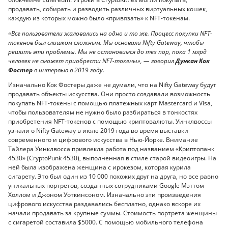
продавать, собирать и разводить различных виртуальных кошек,
каждую из которых можно было «привязать» к NFT-токенам.
«Все пользователи жаловались на одно и то же. Процесс покупки NFT-
токенов был слишком сложным. Мы основали Nifty Gateway, чтобы
решить эти проблемы. Мы не остановимся до тех пор, пока 1 млрд
человек не сможет приобрести NFT-токены», — говорил
Дункан Кок
Фостер
в интервью в 2019 году.
Изначально Кок Фостеры даже не думали, что на Nifty Gateway будут
продавать объекты искусства. Они просто создавали возможность
покупать NFT-токены с помощью платежных карт Mastercard и Visa,
чтобы пользователям не нужно было разбираться в тонкостях
приобретения NFT-токенов с помощью криптовалюты. Уинклвоссы
узнали о Nifty Gateway в июле 2019 года во время выставки
современного и цифрового искусства в Нью-Йорке. Внимание
Тайлера Уинклвосса привлекла работа под названием «Криптопанк
4530» (CryptoPunk 4530), выполненная в стиле старой видеоигры. На
ней была изображена женщина с ирокезом, которая курила
сигарету. Это был один из 10 000 похожих друг на друга, но все равно
уникальных портретов, созданных сотрудниками Google Мэттом
Холлом и Джоном Уоткинсоном. Изначально эти произведения
цифрового искусства раздавались бесплатно, однако вскоре их
начали продавать за крупные суммы. Стоимость портрета женщины
с сигаретой составила $5000. С помощью мобильного телефона