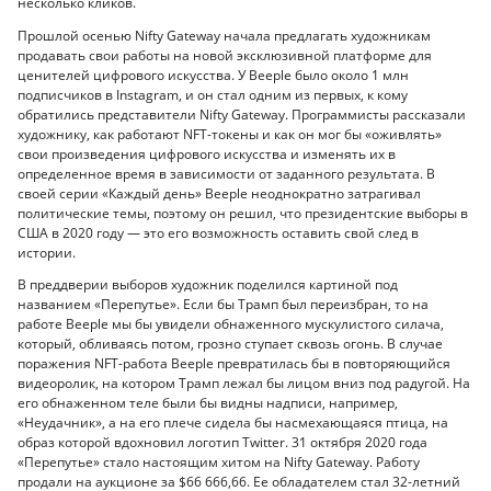
несколько кликов.
Прошлой осенью Nifty Gateway начала предлагать художникам
продавать свои работы на новой эксклюзивной платформе для
ценителей цифрового искусства. У Beeple было около 1 млн
подписчиков в Instagram, и он стал одним из первых, к кому
обратились представители Nifty Gateway. Программисты рассказали
художнику, как работают NFT-токены и как он мог бы «оживлять»
свои произведения цифрового искусства и изменять их в
определенное время в зависимости от заданного результата. В
своей серии «Каждый день» Beeple неоднократно затрагивал
политические темы, поэтому он решил, что президентские выборы в
США в 2020 году — это его возможность оставить свой след в
истории.
В преддверии выборов художник поделился картиной под
названием «Перепутье». Если бы Трамп был переизбран, то на
работе Beeple мы бы увидели обнаженного мускулистого силача,
который, обливаясь потом, грозно ступает сквозь огонь. В случае
поражения NFT-работа Beeple превратилась бы в повторяющийся
видеоролик, на котором Трамп лежал бы лицом вниз под радугой. На
его обнаженном теле были бы видны надписи, например,
«Неудачник», а на его плече сидела бы насмехающаяся птица, на
образ которой вдохновил логотип Twitter. 31 октября 2020 года
«Перепутье» стало настоящим хитом на Nifty Gateway. Работу
продали на аукционе за $66 666,66. Ее обладателем стал 32-летний