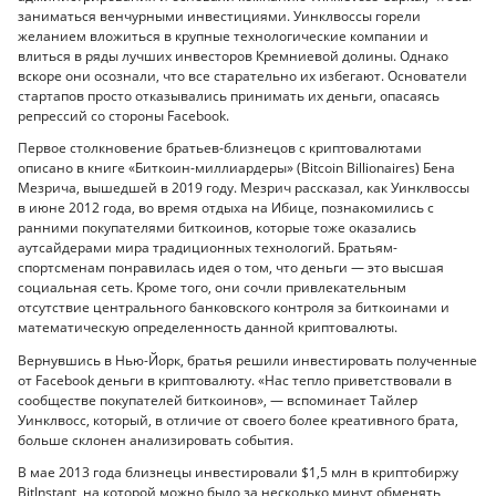
заниматься венчурными инвестициями. Уинклвоссы горели
желанием вложиться в крупные технологические компании и
влиться в ряды лучших инвесторов Кремниевой долины. Однако
вскоре они осознали, что все старательно их избегают. Основатели
стартапов просто отказывались принимать их деньги, опасаясь
репрессий со стороны Facebook.
Первое столкновение братьев-близнецов с криптовалютами
описано в книге «Биткоин-миллиардеры» (Bitcoin Billionaires) Бена
Мезрича, вышедшей в 2019 году. Мезрич рассказал, как Уинклвоссы
в июне 2012 года, во время отдыха на Ибице, познакомились с
ранними покупателями биткоинов, которые тоже оказались
аутсайдерами мира традиционных технологий. Братьям-
спортсменам понравилась идея о том, что деньги — это высшая
социальная сеть. Кроме того, они сочли привлекательным
отсутствие центрального банковского контроля за биткоинами и
математическую определенность данной криптовалюты.
Вернувшись в Нью-Йорк, братья решили инвестировать полученные
от Facebook деньги в криптовалюту. «Нас тепло приветствовали в
сообществе покупателей биткоинов», — вспоминает Тайлер
Уинклвосс, который, в отличие от своего более креативного брата,
больше склонен анализировать события.
В мае 2013 года близнецы инвестировали $1,5 млн в криптобиржу
BitInstant, на которой можно было за несколько минут обменять