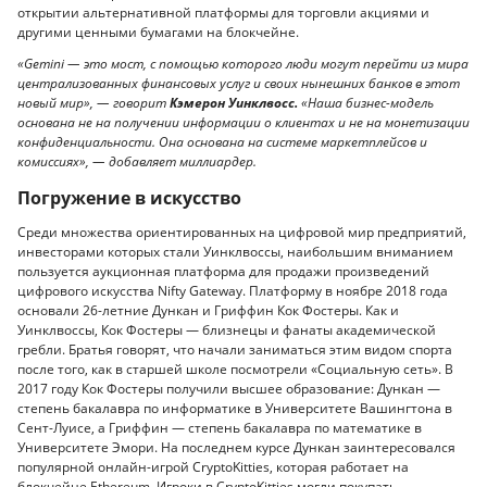
открытии альтернативной платформы для торговли акциями и
другими ценными бумагами на блокчейне.
«Gemini — это мост, с помощью которого люди могут перейти из мира
централизованных финансовых услуг и своих нынешних банков в этот
новый мир», — говорит
Кэмерон Уинклвосс.
«Наша бизнес-модель
основана не на получении информации о клиентах и не на монетизации
конфиденциальности. Она основана на системе маркетплейсов и
комиссиях», — добавляет миллиардер.
Погружение в искусство
Среди множества ориентированных на цифровой мир предприятий,
инвесторами которых стали Уинклвоссы, наибольшим вниманием
пользуется аукционная платформа для продажи произведений
цифрового искусства Nifty Gateway. Платформу в ноябре 2018 года
основали 26-летние Дункан и Гриффин Кок Фостеры. Как и
Уинклвоссы, Кок Фостеры — близнецы и фанаты академической
гребли. Братья говорят, что начали заниматься этим видом спорта
после того, как в старшей школе посмотрели «Социальную сеть». В
2017 году Кок Фостеры получили высшее образование: Дункан —
степень бакалавра по информатике в Университете Вашингтона в
Сент-Луисе, а Гриффин — степень бакалавра по математике в
Университете Эмори. На последнем курсе Дункан заинтересовался
популярной онлайн-игрой CryptoKitties, которая работает на
блокчейне Ethereum. Игроки в CryptoKitties могли покупать,