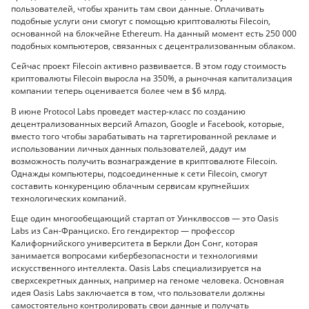
пользователей, чтобы хранить там свои данные. Оплачивать
подобные услуги они смогут с помощью криптовалюты Filecoin,
основанной на блокчейне Ethereum. На данный момент есть 250 000
подобных компьютеров, связанных с децентрализованным облаком.
Сейчас проект Filecoin активно развивается. В этом году стоимость
криптовалюты Filecoin выросла на 350%, а рыночная капитализация
компании теперь оценивается более чем в $6 млрд.
В июне Protocol Labs проведет мастер-класс по созданию
децентрализованных версий Amazon, Google и Facebook, которые,
вместо того чтобы зарабатывать на таргетированной рекламе и
использовании личных данных пользователей, дадут им
возможность получить вознаграждение в криптовалюте Filecoin.
Однажды компьютеры, подсоединенные к сети Filecoin, смогут
составить конкуренцию облачным сервисам крупнейших
технологических компаний.
Еще один многообещающий стартап от Уинклвоссов — это Oasis
Labs из Сан-Франциско. Его гендиректор — профессор
Калифорнийского университета в Беркли Дон Сонг, которая
занимается вопросами кибербезопасности и технологиями
искусственного интеллекта. Oasis Labs специализируется на
сверхсекретных данных, например на геноме человека. Основная
идея Oasis Labs заключается в том, что пользователи должны
самостоятельно контролировать свои данные и получать