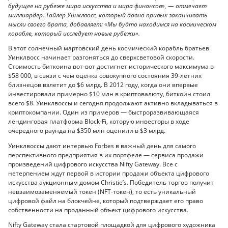
будущее на рубеже мира искусства и мира финансов», — отмечает
миллиардер. Тайлер Уинклвосс, который давно привык заканчивать
мысли своего брата, добавляет: «Мы будто находимся на космическом
корабле, который исследует новые рубежи».
В этот солнечный мартовский день космический корабль братьев
Уинклвосс начинает разгоняться до сверхсветовой скорости.
Стоимость биткоина вот-вот достигнет исторического максимума в
$58 000, в связи с чем оценка совокупного состояния 39-летних
близнецов взлетит до $6 млрд. В 2012 году, когда они впервые
инвестировали примерно $10 млн в криптовалюту, биткоин стоил
всего $8. Уинклвоссы и сегодня продолжают активно вкладываться в
криптокомпании. Один из примеров — быстроразвивающаяся
лендинговая платформа Block-Fi, которую инвесторы в ходе
очередного раунда на $350 млн оценили в $3 млрд.
Уинклвоссы дают интервью Forbes в важный день для самого
перспективного предприятия в их портфеле — сервиса продажи
произведений цифрового искусства Nifty Gateway. Все с
нетерпением ждут первой в истории продажи объекта цифрового
искусства аукционным домом Christie’s. Победитель торгов получит
невзаимозаменяемый токен (NFT-токен), то есть уникальный
цифровой файл на блокчейне, который подтверждает его право
собственности на проданный объект цифрового искусства.
Nifty Gateway стала стартовой площадкой для цифрового художника