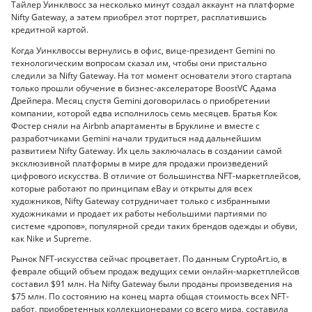
Тайлер Уинклвосс за несколько минут создал аккаунт на платформе
Nifty Gateway, а затем приобрел этот портрет, расплатившись
кредитной картой.
Когда Уинклвоссы вернулись в офис, вице-президент Gemini по
технологическим вопросам сказал им, чтобы они пристально
следили за Nifty Gateway. На тот момент основатели этого стартапа
только прошли обучение в бизнес-акселераторе BoostVC Адама
Дрейпера. Месяц спустя Gemini договорилась о приобретении
компании, которой едва исполнилось семь месяцев. Братья Кок
Фостер сняли на Airbnb апартаменты в Бруклине и вместе с
разработчиками Gemini начали трудиться над дальнейшим
развитием Nifty Gateway. Их цель заключалась в создании самой
эксклюзивной платформы в мире для продажи произведений
цифрового искусства. В отличие от большинства NFT-маркетплейсов,
которые работают по принципам eBay и открыты для всех
художников, Nifty Gateway сотрудничает только с избранными
художниками и продает их работы небольшими партиями по
системе «дропов», популярной среди таких брендов одежды и обуви,
как Nike и Supreme.
Рынок NFT-искусства сейчас процветает. По данным CryptoArt.io, в
феврале общий объем продаж ведущих семи онлайн-маркетплейсов
составил $91 млн. На Nifty Gateway были проданы произведения на
$75 млн. По состоянию на конец марта общая стоимость всех NFT-
работ, приобретенных коллекционерами со всего мира, составила