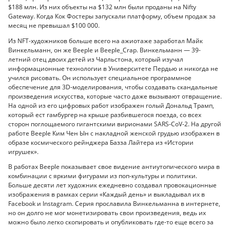
$188 млн. Из них объекты на $132 млн были проданы на Nifty
Gateway. Когда Кок Фостеры запускали платформу, объем продаж за
месяц не превышал $100 000.
Из NFT-художников больше всего на ажиотаже заработал Майк
Винкельманн, он же Beeple и Beeple_Crap. Винкельманн — 39-
летний отец двоих детей из Чарльстона, который изучал
информационные технологии в Университете Пердью и никогда не
учился рисовать. Он использует специальное программное
обеспечение для 3D-моделирования, чтобы создавать скандальные
произведения искусства, которые часто даже вызывают отвращение.
На одной из его цифровых работ изображен голый Дональд Трамп,
который ест гамбургер на крыше разбившегося поезда, со всех
сторон поглощаемого гигантскими вирионами SARS-CoV-2. На другой
работе Beeple Ким Чен Ын с накладной женской грудью изображен в
образе космического рейнджера Базза Лайтера из «Истории
игрушек».
В работах Beeple показывает свое видение антиутопического мира в
комбинации с яркими фигурами из поп-культуры и политики.
Больше десяти лет художник ежедневно создавал провокационные
изображения в рамках серии «Каждый день» и выкладывал их в
Facebook и Instagram. Серия прославила Винкельманна в интернете,
но он долго не мог монетизировать свои произведения, ведь их
можно было легко скопировать и опубликовать где-то еще всего за