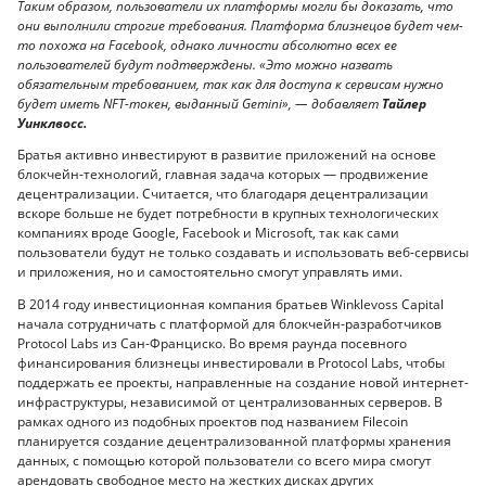
Таким образом, пользователи их платформы могли бы доказать, что
они выполнили строгие требования. Платформа близнецов будет чем-
то похожа на Facebook, однако личности абсолютно всех ее
пользователей будут подтверждены. «Это можно назвать
обязательным требованием, так как для доступа к сервисам нужно
будет иметь NFT-токен, выданный Gemini», — добавляет
Тайлер
Уинклвосс.
Братья активно инвестируют в развитие приложений на основе
блокчейн-технологий, главная задача которых — продвижение
децентрализации. Считается, что благодаря децентрализации
вскоре больше не будет потребности в крупных технологических
компаниях вроде Google, Facebook и Microsoft, так как сами
пользователи будут не только создавать и использовать веб-сервисы
и приложения, но и самостоятельно смогут управлять ими.
В 2014 году инвестиционная компания братьев Winklevoss Capital
начала сотрудничать с платформой для блокчейн-разработчиков
Protocol Labs из Сан-Франциско. Во время раунда посевного
финансирования близнецы инвестировали в Protocol Labs, чтобы
поддержать ее проекты, направленные на создание новой интернет-
инфраструктуры, независимой от централизованных серверов. В
рамках одного из подобных проектов под названием Filecoin
планируется создание децентрализованной платформы хранения
данных, с помощью которой пользователи со всего мира смогут
арендовать свободное место на жестких дисках других