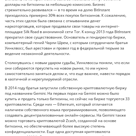
доллары на биткоины за небольшую комиссию. Бизнес
стремительно развивался — в то время на долю BitInstant
приходилось примерно 30% всех покупок биткоинов. К сожалению,
часть этих сделок была связана с отмыванием денег
наркоторговцев, которые продавали свои товары на интернет-
площадке Silk Road в анонимной сети Tor. К концу 2013 года BitInstant
прекратил свое существование. Основатель и гендиректор биржи,
компьютерный гений Чарли Шрем, с которым сотрудничали братья
Уинклвосс, был арестован и провел год в федеральной тюрьме за
ведение незаконной деятельности.
Столкнувшись с новым ударом судьбы, Уинклвоссы поняли, что если
они собираются преуспеть на новом рынке, то им нужно
самостоятельно заняться делом и, что еще важнее, навести порядок
в хаотичной и нерегулируемой отрасли.
В 2014 году братья запустили собственную криптовалютную биржу
под названием Gemini. На первых порах на Gemini можно было
купить и продать только биткоины, но сейчас на бирже торгуются 33
криптовалюты. Среди них — Ethereum, который отличается
наличием собственного языка программирования, позволяющего
создавать децентрализованные онлайн-сервисы. На Gemini также
можно торговать криптовалютой Zcash, созданной на основе
биткоина, но обеспечивающей более высокую степень
конфиденциальности. Еще одна доступная криптовалюта