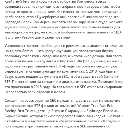
«действуй быстро и круши все», то братья Уинклвосс всегда
руководствовались принципом: «сперва спроси разрешения, чтобы
потом не просить прощения». Как известно, прежде чем ввязаться в
разбирательство с Цукербергом они просили бывшего президента
Гарварда Ларри Саммерса наказать его за нарушение студенческого
кодекса поведения. Теперь в их офисе висит рекламный плакат для
нью-йорского метро, на котором изображены отцы-основатели США
и слоган «Революции нужны правила».
Уинклвоссы постоянно обращают в рекламных кампаниях внимание
на то, что Gemini — это «регулируемая» криптовалютная биржа,
поскольку готовятся к созданию новых источников дохода. Для этого
Комиссия по ценным бумагам и биржам США (SEC) должна, наконец,
одобрить их криптовалютные ETF-фонды, которые на сегодня уже
существуют в Канаде и на других континентах. С 2013 года братья
безуспешно подают документы в SEC, чтобы создать свой биткоин-
ETF. По состоянию на сегодня им дважды отказывали. Последний раз
это произошло в 2018 году. На тот момент в SEC отказ мотивировали
незрелостью всей отрасли в целом.
Сегодня на рассмотрении SEC находятся шесть заявок на создание
криптовалютных ETF-фондов от компаний Wisdom Tree, Van Eck,
Fidelity, First Trust и детища Энтони Скарамуччи Skybridge Financial.
Биржа Gemini, которая сейчас предлагает клиентам кредитные карты
с кешбэком в виде биткоинов и сберегательные счета с 7% годовых
по вкладам в криптовалюте, также подала в SEC заявление об