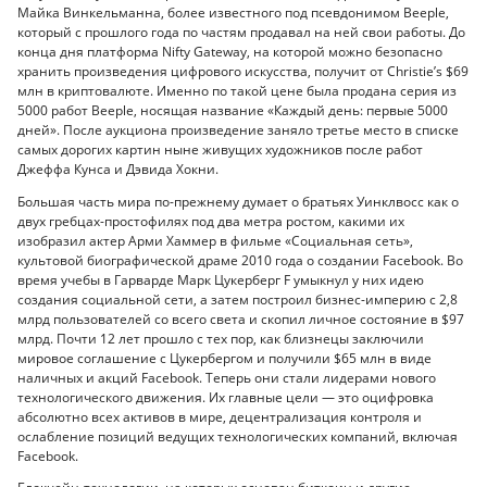
Майка Винкельманна, более известного под псевдонимом Beeple,
который с прошлого года по частям продавал на ней свои работы. До
конца дня платформа Nifty Gateway, на которой можно безопасно
хранить произведения цифрового искусства, получит от Christie’s $69
млн в криптовалюте. Именно по такой цене была продана серия из
5000 работ Beeple, носящая название «Каждый день: первые 5000
дней». После аукциона произведение заняло третье место в списке
самых дорогих картин ныне живущих художников после работ
Джеффа Кунса и Дэвида Хокни.
Большая часть мира по-прежнему думает о братьях Уинклвосс как о
двух гребцах-простофилях под два метра ростом, какими их
изобразил актер Арми Хаммер в фильме «Социальная сеть»,
культовой биографической драме 2010 года о создании Facebook. Во
время учебы в Гарварде Марк Цукерберг F умыкнул у них идею
создания социальной сети, а затем построил бизнес-империю с 2,8
млрд пользователей со всего света и скопил личное состояние в $97
млрд. Почти 12 лет прошло с тех пор, как близнецы заключили
мировое соглашение с Цукербергом и получили $65 млн в виде
наличных и акций Facebook. Теперь они стали лидерами нового
технологического движения. Их главные цели — это оцифровка
абсолютно всех активов в мире, децентрализация контроля и
ослабление позиций ведущих технологических компаний, включая
Facebook.