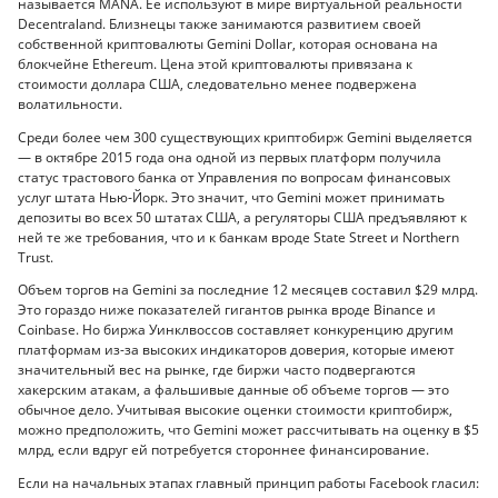
называется MANA. Ее используют в мире виртуальной реальности
Decentraland. Близнецы также занимаются развитием своей
собственной криптовалюты Gemini Dollar, которая основана на
блокчейне Ethereum. Цена этой криптовалюты привязана к
стоимости доллара США, следовательно менее подвержена
волатильности.
Среди более чем 300 существующих криптобирж Gemini выделяется
— в октябре 2015 года она одной из первых платформ получила
статус трастового банка от Управления по вопросам финансовых
услуг штата Нью‑Йорк. Это значит, что Gemini может принимать
депозиты во всех 50 штатах США, а регуляторы США предъявляют к
ней те же требования, что и к банкам вроде State Street и Northern
Trust.
Объем торгов на Gemini за последние 12 месяцев составил $29 млрд.
Это гораздо ниже показателей гигантов рынка вроде Binance и
Coinbase. Но биржа Уинклвоссов составляет конкуренцию другим
платформам из-за высоких индикаторов доверия, которые имеют
значительный вес на рынке, где биржи часто подвергаются
хакерским атакам, а фальшивые данные об объеме торгов — это
обычное дело. Учитывая высокие оценки стоимости криптобирж,
можно предположить, что Gemini может рассчитывать на оценку в $5
млрд, если вдруг ей потребуется стороннее финансирование.
Если на начальных этапах главный принцип работы Facebook гласил: