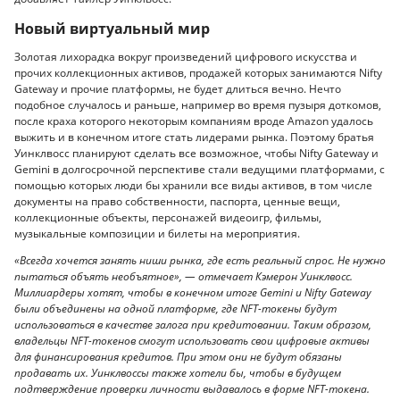
Новый виртуальный мир
Золотая лихорадка вокруг произведений цифрового искусства и
прочих коллекционных активов, продажей которых занимаются Nifty
Gateway и прочие платформы, не будет длиться вечно. Нечто
подобное случалось и раньше, например во время пузыря доткомов,
после краха которого некоторым компаниям вроде Amazon удалось
выжить и в конечном итоге стать лидерами рынка. Поэтому братья
Уинклвосс планируют сделать все возможное, чтобы Nifty Gateway и
Gemini в долгосрочной перспективе стали ведущими платформами, с
помощью которых люди бы хранили все виды активов, в том числе
документы на право собственности, паспорта, ценные вещи,
коллекционные объекты, персонажей видеоигр, фильмы,
музыкальные композиции и билеты на мероприятия.
«Всегда хочется занять ниши рынка, где есть реальный спрос. Не нужно
пытаться объять необъятное», — отмечает Кэмерон Уинклвосс.
Миллиардеры хотят, чтобы в конечном итоге Gemini и Nifty Gateway
были объединены на одной платформе, где NFT-токены будут
использоваться в качестве залога при кредитовании. Таким образом,
владельцы NFT-токенов смогут использовать свои цифровые активы
для финансирования кредитов. При этом они не будут обязаны
продавать их. Уинклвоссы также хотели бы, чтобы в будущем
подтверждение проверки личности выдавалось в форме NFT-токена.