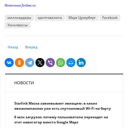
Источник forbes.ru
миллиардеры
криптовалюта
Марк Цукерберг
Facebook
Уинклвоссы
Предыдущий: Отец Microsoft и крупнейший благотворитель мира: ист
Следующий: «Мир хочет, чтобы вы были обычными»: Безос в
Назад
Вперед
НОВОСТИ
Starlink Маска завоевывает авиацию: в каких
авиакомпаниях уже есть спутниковый Wi-Fi на борту
6 млн загрузок: почему пользователи переходят на
этот навигатор вместо Google Maps