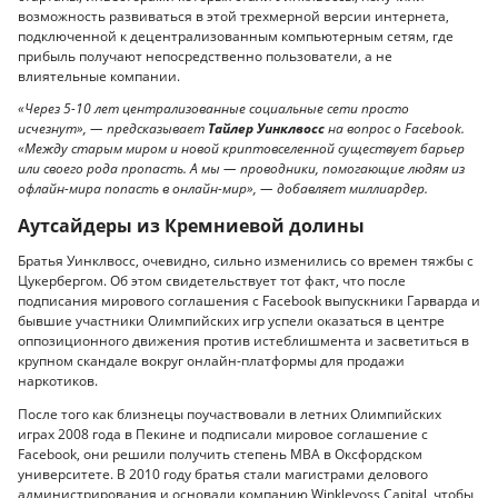
возможность развиваться в этой трехмерной версии интернета,
подключенной к децентрализованным компьютерным сетям, где
прибыль получают непосредственно пользователи, а не
влиятельные компании.
«Через 5-10 лет централизованные социальные сети просто
исчезнут», — предсказывает
Тайлер Уинклвосс
на вопрос о Facebook.
«Между старым миром и новой криптовселенной существует барьер
или своего рода пропасть. А мы — проводники, помогающие людям из
офлайн-мира попасть в онлайн-мир», — добавляет миллиардер.
Аутсайдеры из Кремниевой долины
Братья Уинклвосс, очевидно, сильно изменились со времен тяжбы c
Цукербергом. Об этом свидетельствует тот факт, что после
подписания мирового соглашения с Facebook выпускники Гарварда и
бывшие участники Олимпийских игр успели оказаться в центре
оппозиционного движения против истеблишмента и засветиться в
крупном скандале вокруг онлайн-платформы для продажи
наркотиков.
После того как близнецы поучаствовали в летних Олимпийских
играх 2008 года в Пекине и подписали мировое соглашение с
Facebook, они решили получить степень MBA в Оксфордском
университете. В 2010 году братья стали магистрами делового
администрирования и основали компанию Winklevoss Capital, чтобы