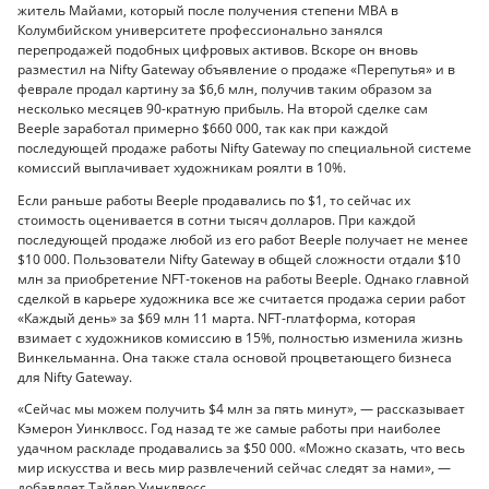
житель Майами, который после получения степени MBA в
Колумбийском университете профессионально занялся
перепродажей подобных цифровых активов. Вскоре он вновь
разместил на Nifty Gateway объявление о продаже «Перепутья» и в
феврале продал картину за $6,6 млн, получив таким образом за
несколько месяцев 90-кратную прибыль. На второй сделке сам
Beeple заработал примерно $660 000, так как при каждой
последующей продаже работы Nifty Gateway по специальной системе
комиссий выплачивает художникам роялти в 10%.
Если раньше работы Beeple продавались по $1, то сейчас их
стоимость оценивается в сотни тысяч долларов. При каждой
последующей продаже любой из его работ Beeple получает не менее
$10 000. Пользователи Nifty Gateway в общей сложности отдали $10
млн за приобретение NFT-токенов на работы Beeple. Однако главной
сделкой в карьере художника все же считается продажа серии работ
«Каждый день» за $69 млн 11 марта. NFT-платформа, которая
взимает с художников комиссию в 15%, полностью изменила жизнь
Винкельманна. Она также стала основой процветающего бизнеса
для Nifty Gateway.
«Сейчас мы можем получить $4 млн за пять минут», — рассказывает
Кэмерон Уинклвосс. Год назад те же самые работы при наиболее
удачном раскладе продавались за $50 000. «Можно сказать, что весь
мир искусства и весь мир развлечений сейчас следят за нами», —
добавляет Тайлер Уинклвосс.