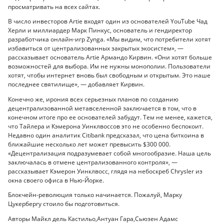
просматривать на всех сайтах.
В число инвесторов Artie входят один из основателей YouTube Чад
Херли и миллиардер Марк Пинкус, основатель и гендиректор
разработчика онлайн-игр Zynga. «Мы видим, что потребители хотят
избавиться от централизованных закрытых экосистем», —
рассказывает основатель Artie Армандо Кирвин. «Они хотят больше
возможностей для выбора. Им не нужны монополии. Пользователи
хотят, чтобы интернет вновь был свободным и открытым. Это наше
последнее святилище», — добавляет Кирвин.
Конечно же, ирония всех серьезных планов по созданию
децентрализованной метавселенной заключается в том, что в
конечном итоге про ее основателей забудут. Тем не менее, кажется,
что Тайлера и Кэмерона Уинклвоссов это не особенно беспокоит.
Недавно один аналитик Citibank предсказал, что цена биткоина в
ближайшие несколько лет может превысить $300 000.
«Децентрализация подразумевает собой многообразие. Наша цель
заключалась в отмене централизованного контроля», —
рассказывает Кэмерон Уинклвосс, глядя на небоскреб Chrysler из
окна своего офиса в Нью-Йорке.
Блокчейн-революция только начинается. Пожалуй, Марку
Цукербергу стоило бы подготовиться.
Авторы Майкл дель Кастильо,Антуан Гара,Сьюзен Адамс