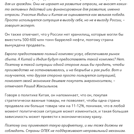
для их граждан. Они не играют на развитие отрасли, не вносят каких-
то активных действий или финансирование для развития, именно
отрасли. Участие Индии и Китая не оценивается как великая победа.
Просто используется ситуация в выгоду себе, но не в выгоду России, –
говорит эксперт.
Он также отмечает, что у России нет хранилищ, которые могли бы
вместить 500-600 млн тонн баррелей нефти, поэтому страна
вынуждена продавать.
Европа предоставляла полный комплекс услуг, обеспечивала рынок
сбыта. А Китай и Индия будут предоставлять такой комплекс? Нет.
Поэтому в такой ситуации одной стороне лишь бы продать, чтобы
производство не останавливалось, и на безрыбье и рак рыба. Вот и
получается, что другая сторона просто пользуется ситуацией,
помогает своей экономике дешевле покупать энергоносители, –
отмечает Рашид Жаксылыков.
Говоря о политике Китая, он напоминает, что он, покупая
стратегически важные товары, не позволяет, чтобы одна страна
продавала им больше товара чем на 11-12%, понимая, что в любой
момент политическая ситуация может измениться, и такая большая
зависимость может привести к экономическому краху.
Поэтому они применяют такую арифметику, и мы тоже должны ее
соблюдать. Страны ОПЕК не поддерживают неправильный механизм.