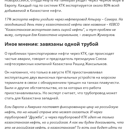
Новороссийск, откуда нефть на танкерах уходит через Черное море в
Европу. Каждый год по системе КТК экспортируется около 80% всей
добываемой в Казахстане нефти.
17% экспорта нефти уходило через нефтепровод Атырау – Самара. На
сегодняшний день там у казахстанской нефти свое название – КЕВСО
"Казахстанская экспортная смесь сырой нефти", и тут проблем не
вижу, ситуация для Казахстана нормальная, – говорит Жумагулов.
Иное мнение: завязаны одной трубой
О проблемах транспортировки нефти через КТК, где происходят
частые аварии, говорит и председатель президиума Союза
нефтесервисных компаний Казахстана Рашид Жаксылыков.
Он напомнил, что только в августе КТК приостанавливал
эксплуатацию двух выносных причальных устройств на морском
терминале в связи с обнаружением трещин на танках плавучести.
Были и другие обстоятельства, из-за которых его работа
приостанавливалась. Но эксперт считает, что трубопровод может
стать для Казахстана западней.
Если Европа и Америка поставят фиксированную цену на российскую
нефть, то на нашей стране это может сказаться. И через
трубопровод "Дружба", и через трубопровод КТК идет не только
казахстанская нефть, но и российская. А как мы будем доказывать, что
это не российская нефть, а казахстанская? То есть она будет идти по