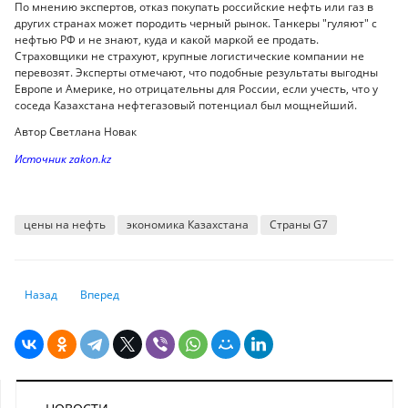
По мнению экспертов, отказ покупать российские нефть или газ в
других странах может породить черный рынок. Танкеры "гуляют" с
нефтью РФ и не знают, куда и какой маркой ее продать.
Страховщики не страхуют, крупные логистические компании не
перевозят. Эксперты отмечают, что подобные результаты выгодны
Европе и Америке, но отрицательны для России, если учесть, что у
соседа Казахстана нефтегазовый потенциал был мощнейший.
Автор Светлана Новак
Источник zakon.kz
цены на нефть
экономика Казахстана
Страны G7
Предыдущий: Взносы работодателей позволят повысить размеры пенс
Следующий: Как Украина заставит Европу раскошелиться 
Назад
Вперед