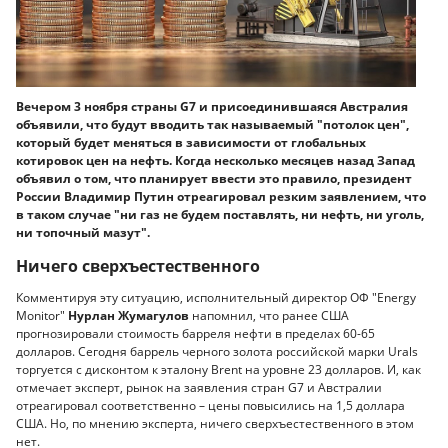
Вечером 3 ноября страны G7 и присоединившаяся Австралия
объявили, что будут вводить так называемый "потолок цен",
который будет меняться в зависимости от глобальных
котировок цен на нефть. Когда несколько месяцев назад Запад
объявил о том, что планирует ввести это правило, президент
России Владимир Путин отреагировал резким заявлением, что
в таком случае "ни газ не будем поставлять, ни нефть, ни уголь,
ни топочный мазут".
Ничего сверхъестественного
Комментируя эту ситуацию, исполнительный директор ОФ "Energy
Monitor"
Нурлан Жумагулов
напомнил, что ранее США
прогнозировали стоимость барреля нефти в пределах 60-65
долларов. Сегодня баррель черного золота российской марки Urals
торгуется с дисконтом к эталону Brent на уровне 23 долларов. И, как
отмечает эксперт, рынок на заявления стран G7 и Австралии
отреагировал соответственно – цены повысились на 1,5 доллара
США. Но, по мнению эксперта, ничего сверхъестественного в этом
нет.