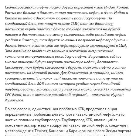
Сейчас российская нефть нашла других адресатов – это Индия, Китай.
Россия все больше и больше начала поставлять нефть в Азию. Индии и
Китаю выгодно с дисконтом покупать российскую нефть. На
сегодняшний день, как пишут многие СМИ, тот же Bloomberg,
российская нефть просто с одного танкера заливается на другой
танкер и доставляется по месту назначения, либо российская нефть
уходит в Сингапур, там другая компания получает нефтепродукты –
дизель, бензин, а затем эти же нефтепродукты экспортирует в США.
Эта лазейка позволяет на законном основании американским
компаниям импортировать российскую нефть. В принципе, сейчас
многие танкеры будут закупать российскую нефть, доставлять
Сингапуру, там будут смешивать с другими марками нефти и затем
поставлять на мировой рынок. Для Казахстана, в принципе, ничего
критичного нет, "потолок цен" никак не повлияет, потому что на
сегодняшний день 80% нашего экспорта уходит через Каспийский
трубопроводный консорциум, а у него своя марка, смесь КТК называется
CPC Blend, она не является российской нефтью", – отмечает Нурлан
Жумагулов.
По его словам, единственная проблема КТК, представляющая
определенные проблемы для экспорта казахстанской нефти, – это
частые поломки трубопровода. Трубопровод КТК, являющийся
основным экспортным маршрутом казахстанской нефти, соединяет
месторождения Тенгиз, Кашаган и Карачаганак с российским портом