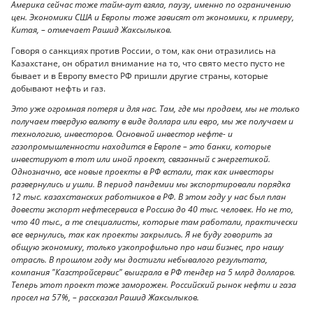
Америка сейчас тоже тайм-аут взяла, паузу, именно по ограничению
цен. Экономики США и Европы тоже зависят от экономики, к примеру,
Китая, – отмечает Рашид Жаксылыков.
Говоря о санкциях против России, о том, как они отразились на
Казахстане, он обратил внимание на то, что свято место пусто не
бывает и в Европу вместо РФ пришли другие страны, которые
добывают нефть и газ.
Это уже огромная потеря и для нас. Там, где мы продаем, мы не только
получаем твердую валюту в виде доллара или евро, мы же получаем и
технологию, инвесторов. Основной инвестор нефте- и
газопромышленности находится в Европе – это банки, которые
инвестируют в тот или иной проект, связанный с энергетикой.
Однозначно, все новые проекты в РФ встали, так как инвесторы
развернулись и ушли. В период пандемии мы экспортировали порядка
12 тыс. казахстанских работников в РФ. В этом году у нас был план
довести экспорт нефтесервиса в Россию до 40 тыс. человек. Но не то,
что 40 тыс., а те специалисты, которые там работали, практически
все вернулись, так как проекты закрылись. Я не буду говорить за
общую экономику, только узкопрофильно про наш бизнес, про нашу
отрасль. В прошлом году мы достигли небывалого результата,
компания "Казстройсервис" выиграла в РФ тендер на 5 млрд долларов.
Теперь этот проект тоже заморожен. Российский рынок нефти и газа
просел на 57%, – рассказал Рашид Жаксылыков.