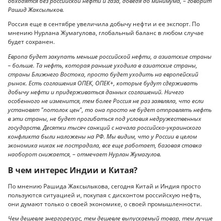
обходятся без российской нефти и газа, доведя до минимума, – говорит
Рашид Жаксылыков.
Россия еще в сентябре увеличила добычу нефти и ее экспорт. По
мнению Нурлана Жумагулова, глобальный баланс в любом случае
будет сохранен.
Европа будет закупать меньше российской нефти, а азиатские страны
– больше. Та нефть, которая раньше уходила в азиатские страны,
страны Ближнего Востока, просто будет уходить на европейский
рынок. Есть соглашения ОПЕК, ОПЕК+, которые будут сдерживать
добычу нефти и придерживаться данных соглашений. Ничего
особенного не изменится, тем более Россия не раз заявляла, что если
установят "потолок цен", то она просто не будет отправлять нефть
в эти страны, не будет прогибаться под условия недружественных
государств. Десятки тысяч санкций с начала российско-украинского
конфликта были наложены на РФ. Мы видим, что у России в целом
экономика никак не пострадала, все еще работает, базовая ставка
наоборот снижается, – отмечает Нурлан Жумагулов.
В чем интерес Индии и Китая?
По мнению Рашида Жаксылыкова, сегодня Китай и Индия просто
пользуются ситуацией и, покупая с дисконтом российскую нефть,
они думают только о своей экономике, о своей промышленности.
Чем дешевле энергоресурс, тем дешевле выпускаемый товар, тем лучше