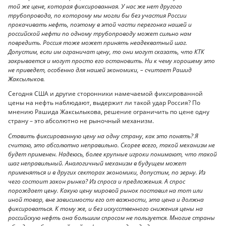
той же цене, которая фиксированная. У нас же нет другого
трубопровода, по которому мы могли бы без участия России
прокачивать нефть, поэтому в этой части перегонка нашей и
российской нефти по одному трубопроводу может сильно нам
повредить. Россия тоже может принять неадекватный шаг.
Допустим, если им ограничат цену, то они могут сказать, что КТК
закрывается и могут просто его остановить. Ни к чему хорошему это
не приведет, особенно для нашей экономики, – считает Рашид
Жаксылыков.
Сегодня США и другие сторонники намечаемой фиксированной
цены на нефть наблюдают, выдержит ли такой удар Россия? По
мнению Рашида Жаксылыкова, решение ограничить по цене одну
страну – это абсолютно не рыночный механизм.
Ставить фиксированную цену на одну страну, как это понять? Я
считаю, это абсолютно неправильно. Скорее всего, такой механизм не
будет применен. Надеюсь, более крупные игроки понимают, что такой
шаг неправильный. Аналогичный механизм в будущем может
применяться и в других секторах экономики, допустим, по зерну. Из
чего состоит закон рынка? Из спроса и предложения. А спрос
порождает цену. Какую цену мировой рынок поставил на тот или
иной товар, вне зависимости его от важности, эта цена и должна
фиксироваться. К тому же, и без искусственного снижения цены на
российскую нефть она большим спросом не пользуется. Многие страны