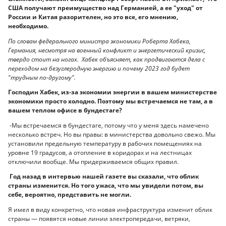
США получают преимущество над Германией, а ее "уход" от
России и Китая разорителен, но это все, его мнению,
необходимо.
По словам федерального министра экономики Роберта Хабека,
Германия, несмотря на военный конфликт и энергетический кризис,
твердо стоит на ногах. Хабек объясняет, как продвигаются дела с
переходом на безуглеродную энергию и почему 2023 год будет
"трудным по-другому".
Господин Хабек, из-за экономии энергии в вашем министерстве
экономики просто холодно. Поэтому мы встречаемся не там, а в
вашем теплом офисе в бундестаге?
-Мы встречаемся в бундестаге, потому что у меня здесь намечено
несколько встреч. Но вы правы: в министерства довольно свежо. Мы
установили предельную температуру в рабочих помещениях на
уровне 19 градусов, а отопление в коридорах и на лестницах
отключили вообще. Мы придерживаемся общих правил.
Год назад в интервью нашей газете вы сказали, что облик
страны изменится. Но того ужаса, что мы увидели потом, вы
себе, вероятно, представить не могли.
Я имел в виду конкретно, что новая инфраструктура изменит облик
страны — появятся новые линии электропередачи, ветряки,