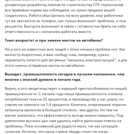
ускоренную разработку планов по строительству СПГ-терминалов:
все правовые нормы мы соблюдаем, но сроки продажи акций
сократились. Работа убыстрилась на всех уровнях, мои работники
тут же хватаются за телефон, как только возникает проблема, и она
решается. Быстрота возникает в связи с готовностью брать на себя
ответственность и с желанием работать вместе.
Темп возрастет и при замене мостов на автобанах?
Ни у кого из известных мне людей с этим никаких проблем нет. Как
министр энергетики, я вам сообщу: нам, например, нужно
перевозить лопасти для ветряных "мельниц-электростанций", а для
этого нужны исправные мосты на автобанах.
Выходит, промышленность сегодня в лучшем положении, чем
многие с опаской думали в начале года.
Верно, и это свидетельствует о хорошей приспособляемости нашей
промышленности. С начала года наша промышленность снизила
потребление газа на 25 процентов, а производство у нас упало, но
совсем не намного: на 1,4 процента. Конечно, энергоемкие отрасли
затронуты кризисом в большей степени, чем другие. Но тем не
менее оказалось, что эффективность всегда можно повысить. Под
давлением высоких цен нам удалось найти рыночные ответы на
проблемы. Пока оснований для радости мало, так как ситуация
сложная. Но ясно, что наша страна твердо стоит на ногах.