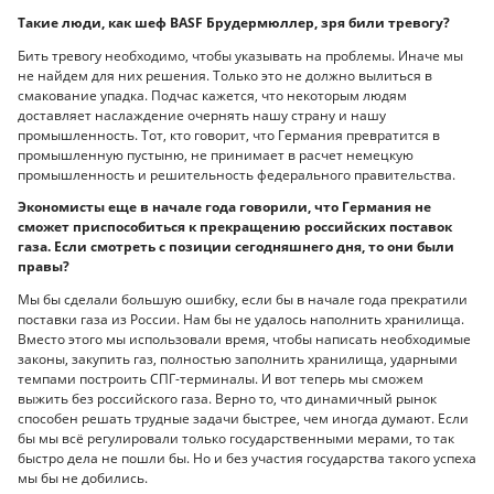
Такие люди, как шеф BASF Брудермюллер, зря били тревогу?
Бить тревогу необходимо, чтобы указывать на проблемы. Иначе мы
не найдем для них решения. Только это не должно вылиться в
смакование упадка. Подчас кажется, что некоторым людям
доставляет наслаждение очернять нашу страну и нашу
промышленность. Тот, кто говорит, что Германия превратится в
промышленную пустыню, не принимает в расчет немецкую
промышленность и решительность федерального правительства.
Экономисты еще в начале года говорили, что Германия не
сможет приспособиться к прекращению российских поставок
газа. Если смотреть с позиции сегодняшнего дня, то они были
правы?
Мы бы сделали большую ошибку, если бы в начале года прекратили
поставки газа из России. Нам бы не удалось наполнить хранилища.
Вместо этого мы использовали время, чтобы написать необходимые
законы, закупить газ, полностью заполнить хранилища, ударными
темпами построить СПГ-терминалы. И вот теперь мы сможем
выжить без российского газа. Верно то, что динамичный рынок
способен решать трудные задачи быстрее, чем иногда думают. Если
бы мы всё регулировали только государственными мерами, то так
быстро дела не пошли бы. Но и без участия государства такого успеха
мы бы не добились.