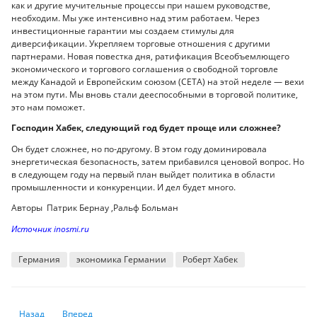
как и другие мучительные процессы при нашем руководстве,
необходим. Мы уже интенсивно над этим работаем. Через
инвестиционные гарантии мы создаем стимулы для
диверсификации. Укрепляем торговые отношения с другими
партнерами. Новая повестка дня, ратификация Всеобъемлющего
экономического и торгового соглашения о свободной торговле
между Канадой и Европейским союзом (СЕТА) на этой неделе — вехи
на этом пути. Мы вновь стали дееспособными в торговой политике,
это нам поможет.
Господин Хабек, следующий год будет проще или сложнее?
Он будет сложнее, но по-другому. В этом году доминировала
энергетическая безопасность, затем прибавился ценовой вопрос. Но
в следующем году на первый план выйдет политика в области
промышленности и конкуренции. И дел будет много.
Авторы Патрик Бернау ,Ральф Больман
Источник inosmi.ru
Германия
экономика Германии
Роберт Хабек
Предыдущий: Авиакомпании РК перевезли с начала года около 9 млн 
Следующий: Танкеры с миллионами баррелями нефти из Ка
Назад
Вперед