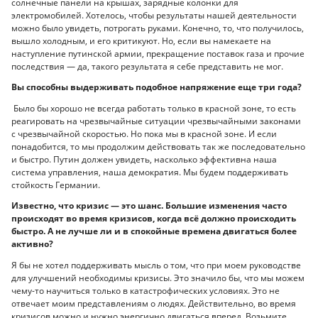
солнечные панели на крышах, зарядные колонки для
электромобилей. Хотелось, чтобы результаты нашей деятельности
можно было увидеть, потрогать руками. Конечно, то, что получилось,
вышло холодным, и его критикуют. Но, если вы намекаете на
наступление путинской армии, прекращение поставок газа и прочие
последствия — да, такого результата я себе представить не мог.
Вы способны выдерживать подобное напряжение еще три года?
Было бы хорошо не всегда работать только в красной зоне, то есть
реагировать на чрезвычайные ситуации чрезвычайными законами
с чрезвычайной скоростью. Но пока мы в красной зоне. И если
понадобится, то мы продолжим действовать так же последовательно
и быстро. Путин должен увидеть, насколько эффективна наша
система управления, наша демократия. Мы будем поддерживать
стойкость Германии.
Известно, что кризис — это шанс. Большие изменения часто
происходят во время кризисов, когда всё должно происходить
быстро. А не лучше ли и в спокойные времена двигаться более
активно?
Я бы не хотел поддерживать мысль о том, что при моем руководстве
для улучшений необходимы кризисы. Это значило бы, что мы можем
чему-то научиться только в катастрофических условиях. Это не
отвечает моим представлениям о людях. Действительно, во время
кризисов можно и нужно энергично двигаться вперед. Возьмите