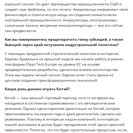
хороший сигнал. Он дает преимущества промышленности США и
создает нам проблемы, но это ничего. Американцы направляют свою
финансовую и политическую мощь на создание климатически
нейтральной промышленности. Аккумуляторы, электролизеры,
солнечные панели, ветряные электрогенераторы — все это сейчас
там продвигается.
Как вы намереваетесь предотвратить гонку субсидий, а также
бьющий через край энтузиазм индустриальной политики?
С помощью продуманной стратегической политики в интересах
Европы. Буквально на прошлой неделе мы начали работу в рамках
платформы Clean Tech Europe на уровне ЕС на основе
предварительных разработок, сделанных в моем министерстве.
Этим мы подаем четкий сигнал: Европа хочет стать одним из
центров создания трансформационных технологий.
Какую роль должен играть Китай?
Китай — наш важный торговый партнер, но в то же время мы
находимся в системном соревновании с его автократическим
режимом. Однако односторонняя ориентация на Китай, которая
практиковалась последние годы и даже десятилетия, сделала нас
уязвимыми. Поэтому в интересах наших компаний, в интересах
нашей экономики в целом будет преодоление этой односторонней
зависимости. Понятно, что это будет мучительным процессом, но он,