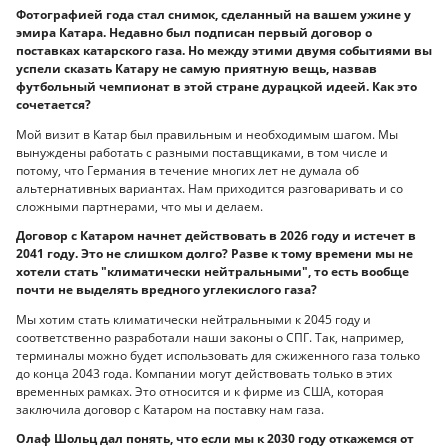
Фотографией года стал снимок, сделанный на вашем ужине у
эмира Катара. Недавно был подписан первый договор о
поставках катарского газа. Но между этими двумя событиями вы
успели сказать Катару не самую приятную вещь, назвав
футбольный чемпионат в этой стране дурацкой идеей. Как это
сочетается?
Мой визит в Катар был правильным и необходимым шагом. Мы
вынуждены работать с разными поставщиками, в том числе и
потому, что Германия в течение многих лет не думала об
альтернативных вариантах. Нам приходится разговаривать и со
сложными партнерами, что мы и делаем.
Договор с Катаром начнет действовать в 2026 году и истечет в
2041 году. Это не слишком долго? Разве к тому времени мы не
хотели стать "климатически нейтральными", то есть вообще
почти не выделять вредного углекислого газа?
Мы хотим стать климатически нейтральными к 2045 году и
соответственно разработали наши законы о СПГ. Так, например,
терминалы можно будет использовать для сжиженного газа только
до конца 2043 года. Компании могут действовать только в этих
временных рамках. Это относится и к фирме из США, которая
заключила договор с Катаром на поставку нам газа.
Олаф Шольц дал понять, что если мы к 2030 году откажемся от