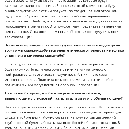
будем видеть на улицах: это — автомашины, которые будут
заряжаться электроэнергией. В определенный момент они будут
вновь запускать её в сеть и получать за это деньги. Для этого нам
будут нужны "умные" измерительные приборы, управляющие
потреблением. Необходимый закон мы еще в этом году поставим на
голосование в комитетах. Это поможет нам предвидеть изменение
цен на рынке. И, наконец, нам понадобятся гидроаккумулирующие
электростанции.
После конференции по климату у вас еще осталась надежда на
то, что мы сможем добиться энергетического поворота не только
у нас, но и в мировом масштабе?
Если не удастся заинтересовать в защите климата рынок, то это
будет сложно. Но если настроить рынки на климатическую
нейтральность, то это может получиться. Рынки — это сила
множества людей. Политика не может заменить рынки, но без
политики рынки могут пойти в неверном направлении.
То есть необходимо, чтобы в мировом масштабе все,
выделяющие углекислый газ, платили за это глобальную цену?
Нужно создать правильный инвестиционный климат. Напринимать
соответствующие правовые нормы и ввести стимулы, которые будут
служить той же цели. Можно создать, например, климатический
клуб, который будет работать над выработкой общих стандартов. В
этом отношении и американский Закон о снижении инфляции —