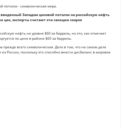
ой потолок - символическая мера.
а введенный Западом ценовой потолок на российскую нефть
х цен, эксперты считают эти санкции скорее
ийскую нефть на уровне $60 за баррель, но это, как отмечает
оргуется по цене в районе $65 за баррель.
ра прежде всего символическая. Дело в том, что на самом деле
и из России, поскольку это способно внести дисбаланс в мировое
нные накопления
 кредитование фермеров