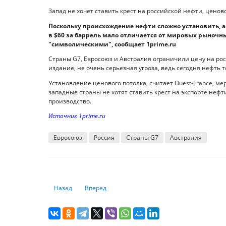
Запад не хочет ставить крест на российской нефти, ценов
Поскольку происхождение нефти сложно установить, 
в $60 за баррель мало отличается от мировых рыночны
"символическими", сообщает 1prime.ru
Страны G7, Евросоюз и Австралия ограничили цену на росс
издание, не очень серьезная угроза, ведь сегодня нефть т
Установление ценового потолка, считает Ouest-France, ме
западные страны не хотят ставить крест на экспорте нефт
производство.
Источник 1prime.ru
Евросоюз
Россия
Страны G7
Австралия
Предыдущий: Как казахстанцы используют свои пенсио
Следующий: С 2023 года запустят форвардное
Назад
Вперед