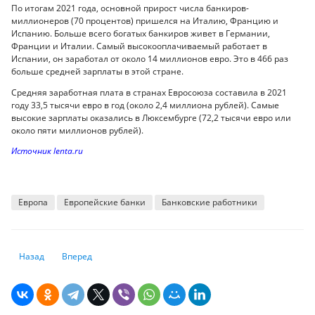
По итогам 2021 года, основной прирост числа банкиров-
миллионеров (70 процентов) пришелся на Италию, Францию и
Испанию. Больше всего богатых банкиров живет в Германии,
Франции и Италии. Самый высокооплачиваемый работает в
Испании, он заработал от около 14 миллионов евро. Это в 466 раз
больше средней зарплаты в этой стране.
Средняя заработная плата в странах Евросоюза составила в 2021
году 33,5 тысячи евро в год (около 2,4 миллиона рублей). Самые
высокие зарплаты оказались в Люксембурге (72,2 тысячи евро или
около пяти миллионов рублей).
Источник lenta.ru
Европа
Европейские банки
Банковские работники
Предыдущий: Без дела прогадать: прогнозы краха экономики РФ при
Следующий: Повысить эффективность и экономическую отд
Назад
Вперед