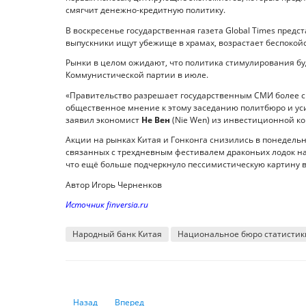
смягчит денежно-кредитную политику.
В воскресенье государственная газета Global Times предс
выпускники ищут убежище в храмах, возрастает беспокойс
Рынки в целом ожидают, что политика стимулирования бу
Коммунистической партии в июле.
«Правительство разрешает государственным СМИ более с
общественное мнение к этому заседанию политбюро и ус
заявил экономист
Не Вен
(Nie Wen) из инвестиционной ко
Акции на рынках Китая и Гонконга снизились в понедель
связанных с трехдневным фестивалем драконьих лодок на
что ещё больше подчеркнуло пессимистическую картину в
Автор Игорь Черненков
Источник finversia.ru
Народный банк Китая
Национальное бюро статистик
Предыдущий: Европейской экономике перекрыли финан
Следующий: Нефтяная «кубышка» разом потер
Назад
Вперед