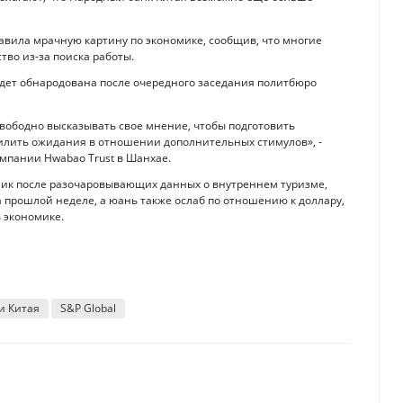
тавила мрачную картину по экономике, сообщив, что многие
тво из-за поиска работы.
дет обнародована после очередного заседания политбюро
вободно высказывать свое мнение, чтобы подготовить
илить ожидания в отношении дополнительных стимулов», -
мпании Hwabao Trust в Шанхае.
ник после разочаровывающих данных о внутреннем туризме,
 прошлой неделе, а юань также ослаб по отношению к доллару,
 экономике.
и Китая
S&P Global
совый кран
яла 2 триллиона тенге