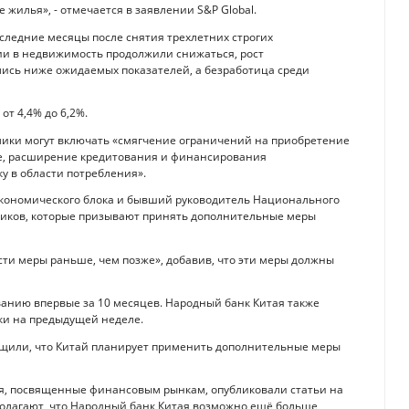
жилья», - отмечается в заявлении S&P Global.
следние месяцы после снятия трехлетних строгих
ции в недвижимость продолжили снижаться, рост
ись ниже ожидаемых показателей, а безработица среди
от 4,4% до 6,2%.
мики могут включать «смягчение ограничений на приобретение
ке, расширение кредитования и финансирования
у в области потребления».
 экономического блока и бывший руководитель Национального
тников, которые призывают принять дополнительные меры
сти меры раньше, чем позже», добавив, что эти меры должны
ванию впервые за 10 месяцев. Народный банк Китая также
ки на предыдущей неделе.
общили, что Китай планирует применить дополнительные меры
я, посвященные финансовым рынкам, опубликовали статьи на
полагают, что Народный банк Китая возможно ещё больше