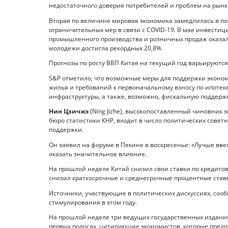
недостаточного доверия потребителей и проблем на рынке 
Вторая по величине мировая экономика замедлилась в по
ограничительных мер в связи с COVID-19. В мае инвести
промышленного производства и розничных продаж оказал
молодежи достигла рекордных 20,8%.
Прогнозы по росту ВВП Китая на текущий год варьируются 
S&P отметило, что возможные меры для поддержки эконо
жилья и требований к первоначальному взносу по ипоте
инфраструктуры, а также, возможно, фискальную поддержк
Нин Цзичжэ
(Ning Jizhe), высокопоставленный чиновник
бюро статистики КНР, входит в число политических сове
поддержки.
Он заявил на форуме в Пекине в воскресенье: «Лучше вве
оказать значительное влияние.
На прошлой неделе Китай снизил свои ставки по кредито
снизил краткосрочные и среднесрочные процентные став
Источники, участвующие в политических дискуссиях, со
стимулирования в этом году.
На прошлой неделе три ведущих государственных издани
первых полосах, цитирующие экономистов, которые пред