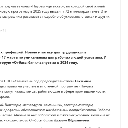
ки под названием «Наурыз жұмыскер», по которой своё жильё
новую программу в 2025 году выделят 72 миллиарда тенге. Эти
е мы решили рассказать подробно об условиях, ставках и других
их профессий. Новую ипотеку для трудящихся в
 17 марта по уникальным для рабочих людей условиям. И
орую «Отбасы банк» запустил в 2024 году.
и НПП «Атамекен» под председательством
Тахмины
их право на участие в ипотечной программе «Наурыз
йма могут казахстанцы, работающие в сфере промышленности,
урсов.
сий. Шахтеры, металлурги, каменщики, электромонтеры,
ие профессии обеспечивают нас базовыми потребностями. Забота
бщества. Многие из них работают в тяжелых условиях. Решение их
, – сказала глава Отбасы банка
Ляззат Ибрагимова
.