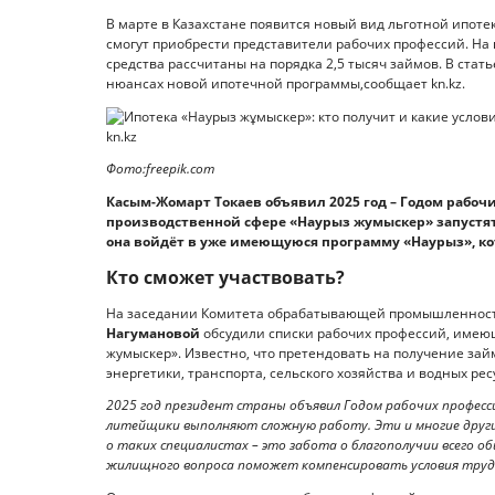
В марте в Казахстане появится новый вид льготной ипоте
смогут приобрести представители рабочих профессий. На 
средства рассчитаны на порядка 2,5 тысяч займов. В стать
нюансах новой ипотечной программы,сообщает kn.kz.
Фото:freepik.com
Касым-Жомарт Токаев объявил 2025 год – Годом рабоч
производственной сфере «Наурыз жумыскер» запустят
она войдёт в уже имеющуюся программу «Наурыз», кот
Кто сможет участвовать?
На заседании Комитета обрабатывающей промышленност
Нагумановой
обсудили списки рабочих профессий, имеющ
жумыскер». Известно, что претендовать на получение за
энергетики, транспорта, сельского хозяйства и водных рес
2025 год президент страны объявил Годом рабочих профес
литейщики выполняют сложную работу. Эти и многие друг
о таких специалистах – это забота о благополучии всего о
жилищного вопроса поможет компенсировать условия труда