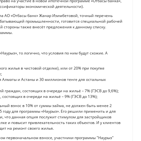
раво на участие в новой ипотечной программе «Отбасы банка»,
ссификаторы экономической деятельности).
а АО «Отбасы банк» Жанар Изимбетовой, точный перечень
брабатывающей промышленности, готовится специальной рабочей
й стороны также внесёт предложения к данному списку.
граммы.
Наурыз», то логично, что условия по ним будут схожие. А
ого жилья в чистовой отделке), или от 20% при покупке
;
 Алматы и Астаны и 30 миллионов тенге для остальных
й граждан, состоящих в очереди на жильё – 7% (ГЭСВ до 9,6%);
, состоящих в очереди на жильё – 9% (ГЭСВ до 13%);
льный взнос в 10% от суммы займа, не должен быть менее 2
5 году для программы «Наурыз». Его решили применить и для
и, что данная опция послужит стимулом для застройщиков
ке и повысит привлекательность таких объектов. И у клиентов
дит на ремонт своего жилья.
ном первоначальном взносе, участники программы "Наурыз"