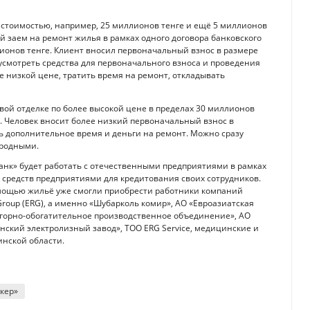
 стоимостью, например, 25 миллионов тенге и ещё 5 миллионов
й заем на ремонт жилья в рамках одного договора банковского
лионов тенге. Клиент вносил первоначальный взнос в размере
дусмотреть средства для первоначального взноса и проведения
е низкой цене, тратить время на ремонт, откладывать
вой отделке по более высокой цене в пределах 30 миллионов
). Человек вносит более низкий первоначальный взнос в
ть дополнительное время и деньги на ремонт. Можно сразу
 родными.
анк» будет работать с отечественными предприятиями в рамках
 средств предприятиями для кредитования своих сотрудников.
помощью жильё уже смогли приобрести работники компаний
Group (ERG), а именно «Шубарколь комир», АО «Евроазиатская
 горно-обогатительное производственное объединение», АО
нский электролизный завод», ТОО ERG Service, медицинские и
инской области.
кер»