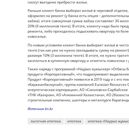
смогут выгоднее прибрести жилье.
Раньше клиент банка выбирал жильё в черновой отделке,
оформлял на ремонт (у банка есть опция – дополнительны
займа). итоге совокупная сумма займа составляет 30 мил
20% (6 миллионов тенге). В итоге, клиенту надо было пре
ремонта, либо приходилось подыскивать квартиру по боле
новоселье.
По новым условиям клиент банка выбирает жильё в чисто
тенге (так как уже не нужно закладывать сумму на ремонт
размере 10% (3 миллиона тенге). В итоге, не нужно трати
заселиться в купленную квартиру и отметить новоселье с
Также наряду с программой «Наурыз жумыскер» «Отбасы б
продукта «Корпоративный», что подразумевает выделение
Продукт «Корпоративный» появился в 2019 году и с его 
«Каражанбасмунай», группа компаний Eurasian Resources 
энергетическая корпорация», АО «Соколовско-Сарбайское
«ТНК «Казхром», АО «Алюминий Казахстана», АО 2Казахста
строительные компании, шахтеры и металлурги Караганд
Источник kn.kz
льготная ипотека
ипотека
ипотека «Наурыз жұмыс