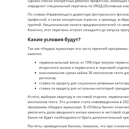
Однако списки конкретных рабочих профессий, имеющих п
определит специальный перечень по ОКЭД (Основные кла
По словам Управляющего директора Центрального филиал
профессий, а также конкретные отрасли, к примеру, в о
группой. Национальная палата предпринимателей со свое
Конечно, этот перечень огласят незадолго до запуска про
Какие условия будут?
Так как «Наурыз жумыскер» это часть прежней программы «
именно:
первоначальный взнос от 10% (при покупке первичн
вторичного жилья и первичного в черновой отделке
максимальная сумма займа 36 миллионов тенге для
регионов;
ставка по кредиту для социально-уязвимых категори
ставка по кредиту для остальных категорий граждан
Кстати, выбирая квартиру в чистовой отделке, первонача
миллионов тенге. Это условие стало нововведением в 202
программы «Наурыз жумыскер». В «Отбасы банке» отмечал
увеличить долю вводимого жилья именно в чистовой отдел
банка не будет необходимости брать дополнительный кре
Расчёты, приведенные банком, показали, что при снижен