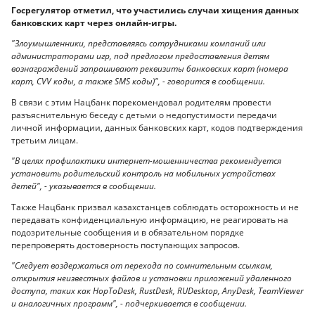
Госрегулятор отметил, что участились случаи хищения данных
банковских карт через онлайн-игры.
"Злоумышленники, представляясь сотрудниками компаний или
администраторами игр, под предлогом предоставления детям
вознаграждений запрашивают реквизиты банковских карт (номера
карт, CVV коды, а также SMS коды)", - говорится в сообщении.
В связи с этим Нацбанк порекомендовал родителям провести
разъяснительную беседу с детьми о недопустимости передачи
личной информации, данных банковских карт, кодов подтверждения
третьим лицам.
"В целях профилактики интернет-мошенничества рекомендуется
установить родительский контроль на мобильных устройствах
детей", - указывается в сообщении.
Также Нацбанк призвал казахстанцев соблюдать осторожность и не
передавать конфиденциальную информацию, не реагировать на
подозрительные сообщения и в обязательном порядке
перепроверять достоверность поступающих запросов.
"Следует воздержаться от перехода по сомнительным ссылкам,
открытия неизвестных файлов и установки приложений удаленного
доступа, таких как HopToDesk, RustDesk, RUDesktop, AnyDesk, TeamViewer
и аналогичных программ", - подчеркивается в сообщении.