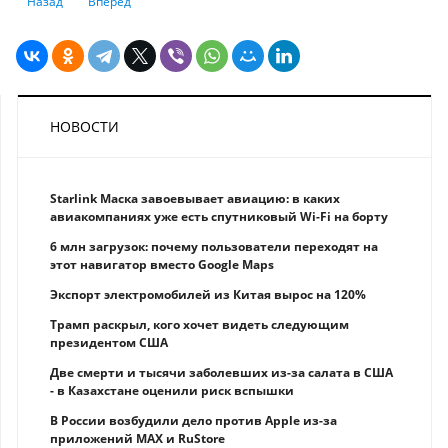
Предыдущий: Осторожно, теперь эти деньги нигде не примут
Следующий: Переводы между родственниками и друзьями пр
Назад
Вперед
НОВОСТИ
Starlink Маска завоевывает авиацию: в каких
авиакомпаниях уже есть спутниковый Wi-Fi на борту
6 млн загрузок: почему пользователи переходят на
этот навигатор вместо Google Maps
Экспорт электромобилей из Китая вырос на 120%
Трамп раскрыл, кого хочет видеть следующим
президентом США
Две смерти и тысячи заболевших из-за салата в США
- в Казахстане оценили риск вспышки
В России возбудили дело против Apple из-за
приложений MAX и RuStore