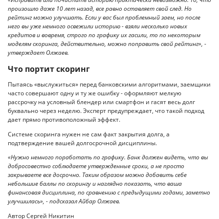
произошло даже 10 лет назад, все равно оставляет свой след. Но
рейтинг можно улучшать. Если у вас был проблемный заем, но после
него вы уже немного освежили историю - взяли несколько новых
кредитов и вовремя, строго по графику их гасили, то по некоторым
моделям скоринга, действительно, можно поправить свой рейтинг», -
утверждает Олжаев.
Что портит скоринг
Пытаясь «выслужиться» перед банковскими алгоритмами, заемщики
часто совершают одну и ту же ошибку - оформляют мелкую
рассрочку на условный блендер или смартфон и гасят весь долг
буквально через неделю. Эксперт предупреждает, что такой подход
дает прямо противоположный эффект.
Системе скоринга нужен не сам факт закрытия долга, а
подтверждение вашей долгосрочной дисциплины.
«Нужно немного поработать по графику. Банк должен видеть, что вы
добросовестно соблюдаете утвержденные сроки, а не просто
закрываете все досрочно. Таким образом можно добавить себе
небольшие баллы по скорингу и наглядно показать, что ваша
финансовая дисциплина, по сравнению с предыдущими годами, заметно
улучшилась», - подсказал Айбар Олжаев.
Автор Сергей Никитин