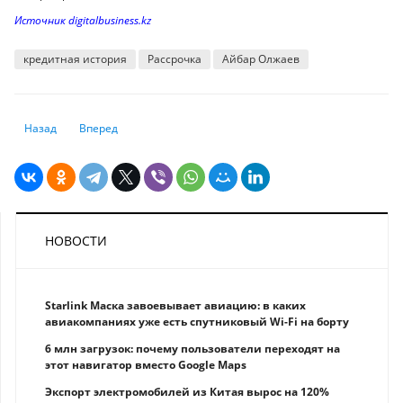
Источник digitalbusiness.kz
кредитная история
Рассрочка
Айбар Олжаев
Предыдущий: Мировая торговля уходит от доллара: Китай наращивае
Следующий: Риск падения тенге прокомментировали в Нац
Назад
Вперед
НОВОСТИ
Starlink Маска завоевывает авиацию: в каких
авиакомпаниях уже есть спутниковый Wi-Fi на борту
6 млн загрузок: почему пользователи переходят на
этот навигатор вместо Google Maps
Экспорт электромобилей из Китая вырос на 120%