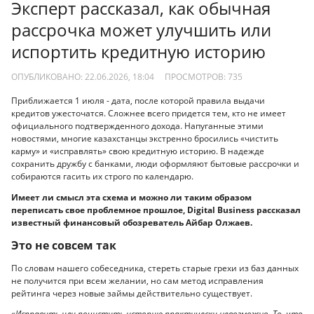
Эксперт рассказал, как обычная
рассрочка может улучшить или
испортить кредитную историю
ОПУБЛИКОВАНО: 22.06.2026, 18:04
ПРОСМОТРОВ:
735
Приближается 1 июля - дата, после которой правила выдачи
кредитов ужесточатся. Сложнее всего придется тем, кто не имеет
официального подтвержденного дохода. Напуганные этими
новостями, многие казахстанцы экстренно бросились «чистить
карму» и «исправлять» свою кредитную историю. В надежде
сохранить дружбу с банками, люди оформляют бытовые рассрочки и
собираются гасить их строго по календарю.
Имеет ли смысл эта схема и можно ли таким образом
переписать свое проблемное прошлое, Digital Business рассказал
известный финансовый обозреватель Айбар Олжаев.
Это не совсем так
По словам нашего собеседника, стереть старые грехи из баз данных
не получится при всем желании, но сам метод исправления
рейтинга через новые займы действительно существует.
«Исправить или почистить историю практически невозможно. То, что