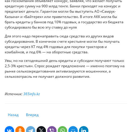
как госкомпания объявляет конкурс, заявляя, что желает получить
кредитную сумму на 900 млрд тенге. Банки приходят на конкурс и
предлагают деньги. Гарантом могли бы выступить АО «Самрук-
Казына» и «Байтерек» или правительство. В итоге АКК могла бы
брать кредиты у банков под 10% годовых, а государство из бюджета
субсидировало бы всю эту ставку до нуля
Для этого надо перенаправить сюда средства из других видов
субсидирования. В конечном счете крестьяне могли бы получать
кредиты через КТ под 4% годовых для покупки тракторов и
комбайнов, и под 6% — на оборотные средства.
Увы, но на сегодняшний день кредиты и субсидии получают только
2,5-3% крестьян. Спрос рождает предложение — именно поэтому на
рынке сельхозкредитования активизируются мошенники, а
сельхозотрасль не получает должного развития.
Источник:
365info.kz
Предыдущий: Brexit под вопросом, британский фунт замер
Следующий: Доллар за 400 тенге во второй половине 2019-
Назад
Вперед