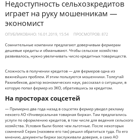
Недоступность сельхозкредитов
играет на руку мошенникам —
экономист
ОПУБЛИКОВАНО: 16.01.2019, 15:54
ПРОСМОТРОВ:
872
Сомнительные компании предлагают доверчивым фермерам
дешевые кредиты и обманывают. Чтобы сельское хозяйство
развивалось, нужно увеличивать число кредитных товариществ.
Сложность в получении кредитов — для фермеров одна из
важнейших проблем. И этим пользуются мошенники. Толеутай
Рахимбеков, доктор экономических наук, рассказал о ситуации, в
которую попал фермер из ЗКО, обратившись за кредитом.
На просторах соцсетей
— Примерно два года назад в соцсетях фермер увидел рекламу
некоего АО «Универсальная товарная биржа». Там предлагались
услуги по оформлению кредитов, в том числе для ведения сельского
хозяйства. Условия были более чем льготные. После некоторых
сомнений Серик (назовем его так) решил обратиться туда. По его
мнению, документы биржи заслуживали доверия, а само АО