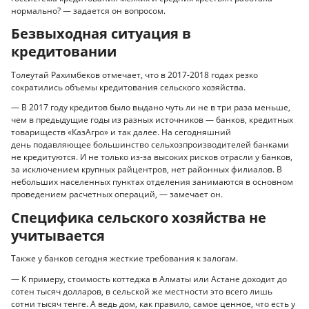
нормально? — задается он вопросом.
Безвыходная ситуация в
кредитовании
Толеутай Рахимбеков отмечает, что в 2017-2018 годах резко
сократились объемы кредитования сельского хозяйства.
— В 2017 году кредитов было выдано чуть ли не в три раза меньше,
чем в предыдущие годы из разных источников — банков, кредитных
товариществ «КазАгро» и так далее. На сегодняшний
день подавляющее большинство сельхозпроизводителей банками
не кредитуются. И не только из-за высоких рисков отрасли у банков,
за исключением крупных райцентров, нет районных филиалов. В
небольших населенных пунктах отделения занимаются в основном
проведением расчетных операций, — замечает он.
Специфика сельского хозяйства не
учитывается
Также у банков сегодня жесткие требования к залогам.
— К примеру, стоимость коттеджа в Алматы или Астане доходит до
сотен тысяч долларов, в сельской же местности это всего лишь
сотни тысяч тенге. А ведь дом, как правило, самое ценное, что есть у