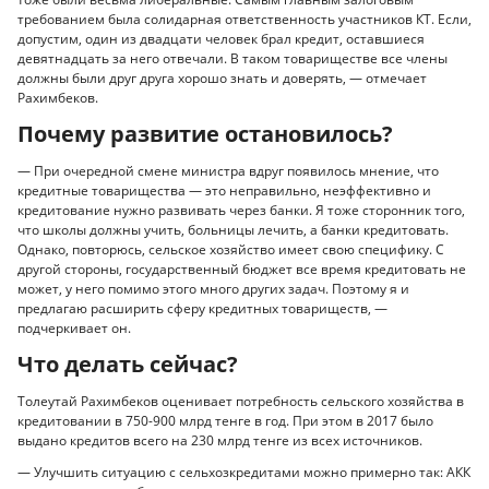
требованием была солидарная ответственность участников КТ. Если,
допустим, один из двадцати человек брал кредит, оставшиеся
девятнадцать за него отвечали. В таком товариществе все члены
должны были друг друга хорошо знать и доверять, — отмечает
Рахимбеков.
Почему развитие остановилось?
— При очередной смене министра вдруг появилось мнение, что
кредитные товарищества — это неправильно, неэффективно и
кредитование нужно развивать через банки. Я тоже сторонник того,
что школы должны учить, больницы лечить, а банки кредитовать.
Однако, повторюсь, сельское хозяйство имеет свою специфику. С
другой стороны, государственный бюджет все время кредитовать не
может, у него помимо этого много других задач. Поэтому я и
предлагаю расширить сферу кредитных товариществ, —
подчеркивает он.
Что делать сейчас?
Толеутай Рахимбеков оценивает потребность сельского хозяйства в
кредитовании в 750-900 млрд тенге в год. При этом в 2017 было
выдано кредитов всего на 230 млрд тенге из всех источников.
— Улучшить ситуацию с сельхозкредитами можно примерно так: АКК