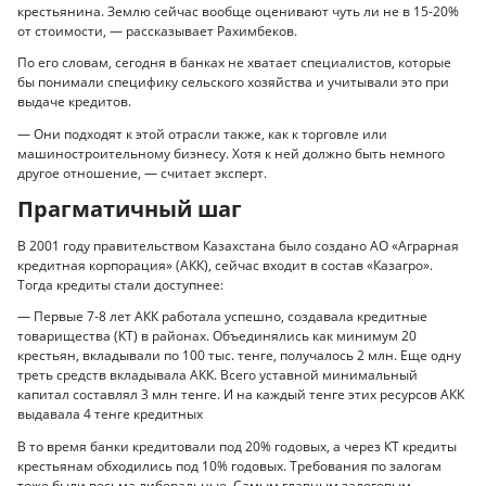
крестьянина. Землю сейчас вообще оценивают чуть ли не в 15-20%
от стоимости, — рассказывает Рахимбеков.
По его словам, сегодня в банках не хватает специалистов, которые
бы понимали специфику сельского хозяйства и учитывали это при
выдаче кредитов.
— Они подходят к этой отрасли также, как к торговле или
машиностроительному бизнесу. Хотя к ней должно быть немного
другое отношение, — считает эксперт.
Прагматичный шаг
В 2001 году правительством Казахстана было создано АО «Аграрная
кредитная корпорация» (АКК), сейчас входит в состав «Казагро».
Тогда кредиты стали доступнее:
— Первые 7-8 лет АКК работала успешно, создавала кредитные
товарищества (КТ) в районах. Объединялись как минимум 20
крестьян, вкладывали по 100 тыс. тенге, получалось 2 млн. Еще одну
треть средств вкладывала АКК. Всего уставной минимальный
капитал составлял 3 млн тенге. И на каждый тенге этих ресурсов АКК
выдавала 4 тенге кредитных
В то время банки кредитовали под 20% годовых, а через КТ кредиты
крестьянам обходились под 10% годовых. Требования по залогам
тоже были весьма либеральные. Самым главным залоговым