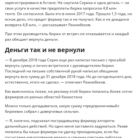
зарегистрировано в Астане. Не смутила Серика и одна деталь — за
свои услуги в качестве предоплаты биржа запросила 4,8 млн
тенге. Он согласился. Было это в июне 2017 года. Прошло 1,5 года, но
ясное дело, что кредит фермер так и не получил. Как и не дождался
возврата 4,8 млн, — рассказывает Рахимбеков.
При этом руководитель биржи от встреч не отказывается и каждый
раз обещает вернуть деньги.
Деньги так и не вернули
— В декабре 2018 года Серик еще раз написал письмо с просьбой
вернуть сумму и лично встретился с руководителем биржи.
Последний на письме собственной рукой написал обещание
вернуть всю сумму до 31 декабря 2018 года. Но до сегодняшнего дня,
естественно, этого не сделал, — отмечает Рахимбеков.
Как выяснилось позже, на рекламу этой биржи попались более сотни
фермеров из разных областей Казахстана
Можно только догадываться, какую сумму «предприимчивый»
биржевик собрал с доверчивых сельчан.
— Я, конечно, подсказал пострадавшему фермеру алгоритм
дальнейших действий. Но одно меня заставило задуматься. Разве
попались бы наши фермеры на удочку проходимцам, если бы
госсистема кредитования мелких и средних крестьян работала