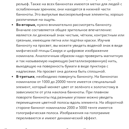
рельеф. Также на всех банкнотах имеются метки для людей с
ослабленным зрением, они находятся в нижней части
банкноты. Это выпуклые высокорельефные элементы, хорошо
различимые на ощупь.
Во-вторых,
нужно внимательно рассмотреть банкноту.
Вначале составляется общее зрительное впечатление:
является ли денежный знак чистым, чётким, контрастным или
грязным, имеющим пятна или подтёки краски. Изучив
банкноту на просвет, вы можете увидеть водяной знак в виде
мифической птицы Самрук и цифровое изображение
номинала. Аналогичным образом надо проверить магнитную
и так называемую ныряющую (металлизированную) нить,
выходящую на поверхность бумаги в виде пунктира с
надписями. На просвет она должна быть сплошной.
В-третьих
, необходимо повернуть банкноту. На банкнотах
номиналом от 1000 до 20000 тенге имеется специальный
элемент, который меняет цвет от зелёного к золотистому в
зависимости от угла наклона банкноты. При плавном
повороте банкноты под разными углами можно увидеть
перемещение цветной полосы вдоль элемента. На оборотной
стороне банкнот номиналом 2000 и 5000 тенге имеется
голографическая полоса. Изображения на голограмме
переливаются и имеют динамический эффект.