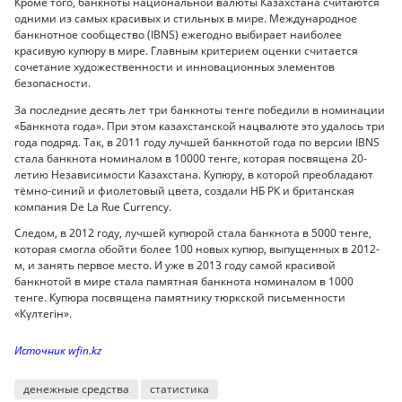
Кроме того, банкноты национальной валюты Казахстана считаются
одними из самых красивых и стильных в мире. Международное
банкнотное сообщество (IBNS) ежегодно выбирает наиболее
красивую купюру в мире. Главным критерием оценки считается
сочетание художественности и инновационных элементов
безопасности.
За последние десять лет три банкноты тенге победили в номинации
«Банкнота года». При этом казахстанской нацвалюте это удалось три
года подряд. Так, в 2011 году лучшей банкнотой года по версии IBNS
стала банкнота номиналом в 10000 тенге, которая посвящена 20-
летию Независимости Казахстана. Купюру, в которой преобладают
тёмно-синий и фиолетовый цвета, создали НБ РК и британская
компания De La Rue Currency.
Следом, в 2012 году, лучшей купюрой стала банкнота в 5000 тенге,
которая смогла обойти более 100 новых купюр, выпущенных в 2012-
м, и занять первое место. И уже в 2013 году самой красивой
банкнотой в мире стала памятная банкнота номиналом в 1000
тенге. Купюра посвящена памятнику тюркской письменности
«Күлтегін».
Источник wfin.kz
денежные средства
статистика