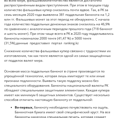
во всём мире, фальшивомонетничество является достаточно
распространённым видом преступления. При этом в текущем году
количество фальшивых купюр снизилось почти вдвое. Так, в РК за
семь месяцев 2020 года выявлена 381 поддельная банкнота на 1,2
млн тг. Фальшивых монет за этот период не обнаружено. С начала
года количество поддельных денежных знаков снизилось на 46,9%
по сравнению с аналогичным периодом прошлого года (718 банкнот
и шесть монет). При этом чаще всего в РК в 2020 году подделывались
банкноты номиналом 2000 тенге (41,47 %) и 5000 тенге
(31,5%),данные предоставил портал ranking.kz
Снижение количества фальшивых купюр связано с трудностями их
изготовления, так как тенге является одной из самых защищённых
от подделок валют мира.
Основная масса поддельных банкнот в стране производится по
упрощённой технологии, которая лишь имитирует те или иные
признаки подлинности. Выявить такую подделку можно без
специального оборудования. Банкноты национальной валюты РК
обладают специальными защитными элементами. Каждая купюра
имеет как минимум 6 защитных элементов. Существует несколько
способов отличить настоящую банкноту от поддельной:
Во-первых,
банкноту необходимо почувствовать на ощупь.
Банкнотная бумага имеет свой специфический хруст. На все
банкноты нанесена специальная печать, которая создает