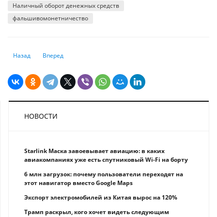
Наличный оборот денежных средств
фальшивомонетничество
Предыдущий: Сладкие новости
Следующий: Кто оденет Казахстанских детей
Назад
Вперед
НОВОСТИ
Starlink Маска завоевывает авиацию: в каких
авиакомпаниях уже есть спутниковый Wi-Fi на борту
6 млн загрузок: почему пользователи переходят на
этот навигатор вместо Google Maps
Экспорт электромобилей из Китая вырос на 120%
Трамп раскрыл, кого хочет видеть следующим